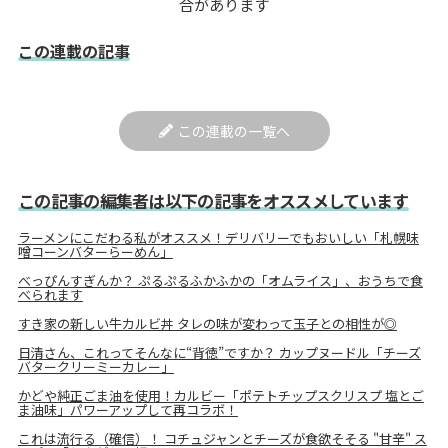
合があります
この連載の記事
この連載の一覧へ
この記事の編集者は以下の記事をオススメしています
ラーメンにこだわる私がオススメ！デリバリーでもおいしい「札幌味
噌コーンバターらーめん」
べっぴんすぎんか？ ぷるぷるふかふかの「オムライス」、おうちで食
べられます
すき家の新しい牛カルビ丼 タレの味が変わって玉子との相性が◎
日清さん、これってそんなに“背徳”ですか？ カップヌードル「チーズ
バタークリーミーカレー」
かどや純正ごま油を使用！カルビー「ポテトチップスクリスプ 塩とご
ま油味」パワーアップして再コラボ！
これは流行る（確信）！ コチュジャンとチーズが食欲そそる "甘辛" ス