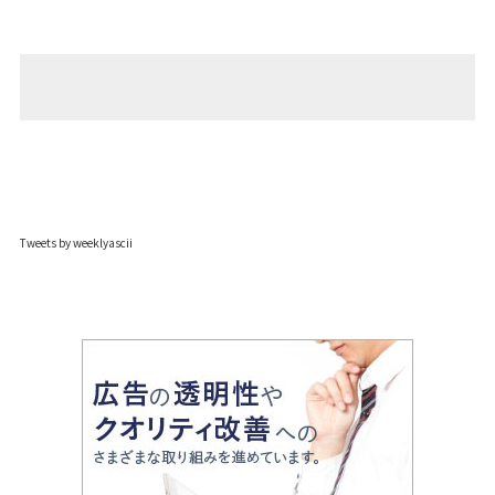
Tweets by weeklyascii