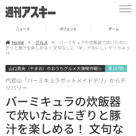
t
o
g
g
l
ニュース
ガジェット
ゲーム
e
n
a
home
>
グルメ
>
バーミキュラの炊飯器で炊いたおに
v
ぎりと豚汁を楽しめる！ 文句なしに「米」がおいしいデリカみっ
i
け
g
a
t
i
山口真央（やまお）のおうちグルメ大満喫作戦☆
第107回
o
n
代官山「バーミキュラポットメイドデリ」からデ
リバリー
バーミキュラの炊飯器
で炊いたおにぎりと豚
汁を楽しめる！ 文句な