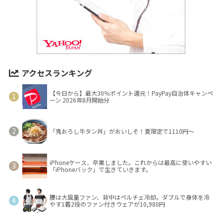
アクセスランキング
【今日から】最大30％ポイント還元！PayPay自治体キャンペ
ーン 2026年8月開始分
「鬼おろし牛タン丼」がおいしそ！夏限定で1110円～
iPhoneケース、卒業しました。これからは最高に使いやすい
「iPhoneバック」で生きていきます。
腰は大風量ファン、背中はペルチェ冷却。ダブルで身体を冷
やす1着2役のファン付きウェアが10,980円