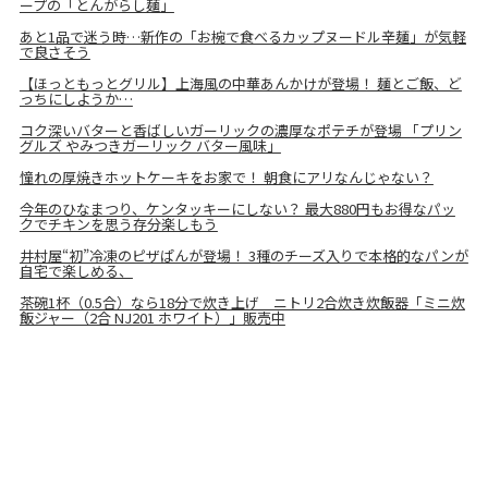
ープの「とんがらし麺」
あと1品で迷う時…新作の「お椀で食べるカップヌードル辛麺」が気軽
で良さそう
【ほっともっとグリル】上海風の中華あんかけが登場！ 麺とご飯、ど
っちにしようか…
コク深いバターと香ばしいガーリックの濃厚なポテチが登場 「プリン
グルズ やみつきガーリック バター風味」
憧れの厚焼きホットケーキをお家で！ 朝食にアリなんじゃない？
今年のひなまつり、ケンタッキーにしない？ 最大880円もお得なパッ
クでチキンを思う存分楽しもう
井村屋“初”冷凍のピザぱんが登場！ 3種のチーズ入りで本格的なパンが
自宅で楽しめる、
茶碗1杯（0.5合）なら18分で炊き上げ ニトリ2合炊き炊飯器「ミニ炊
飯ジャー（2合 NJ201 ホワイト）」販売中