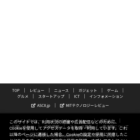
TOP
レビュー
ニュース
ガジェット
ゲーム
グルメ
スタートアップ
ICT
インフォメーション
ASCII.jp
MITテクノロジーレビュー
サイトポリシー
プライバシーポリシー
運営会社
このサイトでは、利用状況の把握や広告配信などのために、
お問い合わせ
広告掲載
スタッフ募集
電子版について
Cookieを使用してアクセスデータを取得・利用しています。これ
以降のページに遷移した場合、Cookieの設定や使用に同意したこ
©KADOKAWA ASCII Research Laboratories, Inc. 2026