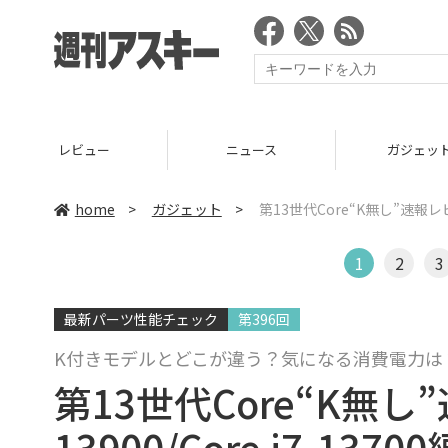
ニュース
ガジェット
ゲーム
home
>
ガジェット
>
第13世代Core“K無し”速報レビュー
1
2
3
最新パーツ性能チェック
第396回
K付きモデルとどこが違う？気になる消費電力は
第13世代Core“K無し”
13900/Core i7-13700