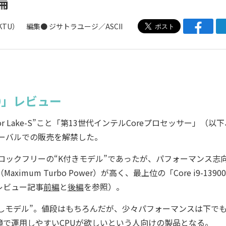
KTU）
編集● ジサトラユージ／ASCII
3700」レビュー
r Lake-S”こと「第13世代インテルCoreプロセッサー」（以
ローバルでの販売を解禁した。
率ロックフリーの“K付きモデル”であったが、パフォーマンス志
um Turbo Power）が高く、最上位の「Core i9-1390
レビュー記事
前編
と
後編
を参照）。
しモデル”。値段はもちろんだが、少々パフォーマンスは下で
境で運用しやすいCPUが欲しいという人向けの製品となる。