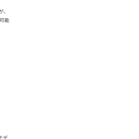
が、
う可能
4モデ