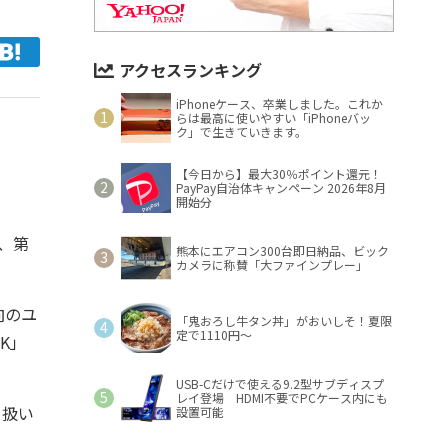
アクセスランキング
iPhoneケース、卒業しました。これか
らは最高に使いやすい「iPhoneバッ
ク」で生きていきます。
【今日から】最大30％ポイント還元！
PayPay自治体キャンペーン 2026年8月
開始分
下、第
熊本にエアコン300台即日納品、ビック
カメラに称賛「大ファインプレー」
向のユ
「鬼おろし牛タン丼」がおいしそ！夏限
定で1110円～
0K」
USB-Cだけで使える9.2型サブディスプ
レイ登場 HDMI不要でPCケース内にも
も扱い
設置可能