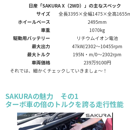
日産「SAKURA X（2WD）」の主なスペック
サイズ
全長3395×全幅1475×全高1655
ホイールベース
2495mm
車重
1070kg
駆動用バッテリー
リチウムイオン電池
最大出力
47kW/2302～10455rpm
最大トルク
195N・m/0～2302rpm
車両価格
239万9100円
それでは、細かくチェックしていきましょ～！
SAKURAの魅力 その1
ターボ車の倍のトルクを誇る走行性能