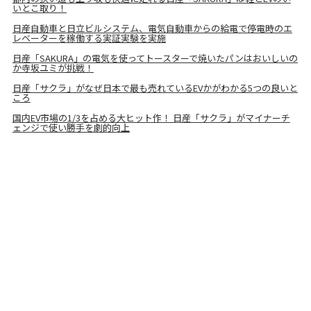
いとこ取り！
日産自動車と日立ビルシステム、電気自動車からの給電で停電時のエ
レベーターを稼働する実証実験を実施
日産「SAKURA」の電気を使ってトースターで焼いたパンはおいしいの
か寺坂ユミが挑戦！
日産「サクラ」がなぜ日本で最も売れているEVかがわかる5つの良いと
ころ
国内EV市場の1/3を占める大ヒット作！ 日産「サクラ」がマイナーチ
ェンジで使い勝手を劇的向上