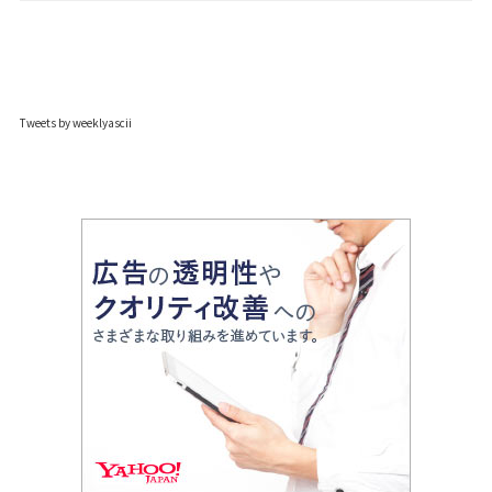
Tweets by weeklyascii