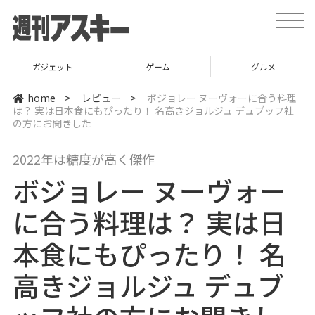
t
o
g
g
l
ゲーム
グルメ
スタートアップ
e
n
a
home
>
レビュー
>
ボジョレー ヌーヴォーに合う料理
v
は？ 実は日本食にもぴったり！ 名高きジョルジュ デュブッフ社
i
の方にお聞きした
g
a
t
i
2022年は糖度が高く傑作
o
n
ボジョレー ヌーヴォー
に合う料理は？ 実は日
本食にもぴったり！ 名
高きジョルジュ デュブ