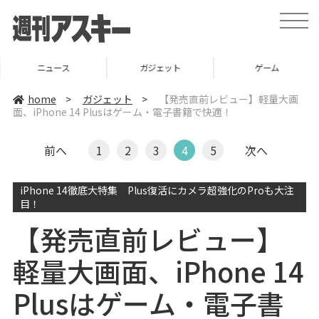
t
o
g
g
l
ニュース
ガジェット
ゲーム
e
n
a
home
>
ガジェット
>
【発売直前レビュー】軽量大画
v
面、iPhone 14 Plusはゲーム・電子書籍で快適！
i
g
a
t
前へ
1
2
3
4
5
次へ
i
o
n
iPhone 14徹底大特集 Plus復活にカメラ超強化のProも大注
目！
【発売直前レビュー】
軽量大画面、iPhone 14
Plusはゲーム・電子書