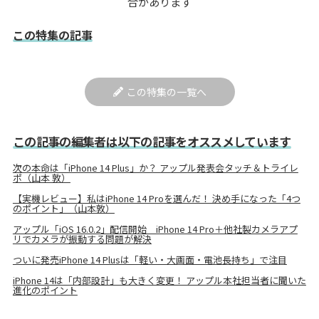
合があります
この特集の記事
この特集の一覧へ
この記事の編集者は以下の記事をオススメしています
次の本命は「iPhone 14 Plus」か？ アップル発表会タッチ＆トライレ
ポ（山本 敦）
【実機レビュー】私はiPhone 14 Proを選んだ！ 決め手になった「4つ
のポイント」（山本敦）
アップル「iOS 16.0.2」配信開始 iPhone 14 Pro＋他社製カメラアプ
リでカメラが振動する問題が解決
ついに発売iPhone 14 Plusは「軽い・大画面・電池長持ち」で注目
iPhone 14は「内部設計」も大きく変更！ アップル本社担当者に聞いた
進化のポイント