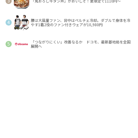
「鬼おろし牛タン丼」がおいしそ！夏限定で1110円～
腰は大風量ファン、背中はペルチェ冷却。ダブルで身体を冷
やす1着2役のファン付きウェアが10,980円
「つながりにくい」改善なるか ドコモ、最新基地局を全国
展開へ