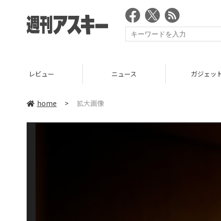
レビュー
ニュース
ガジェッ
home
>
拡大画像