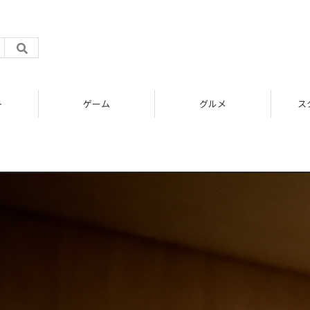
ト
ゲーム
グルメ
ス