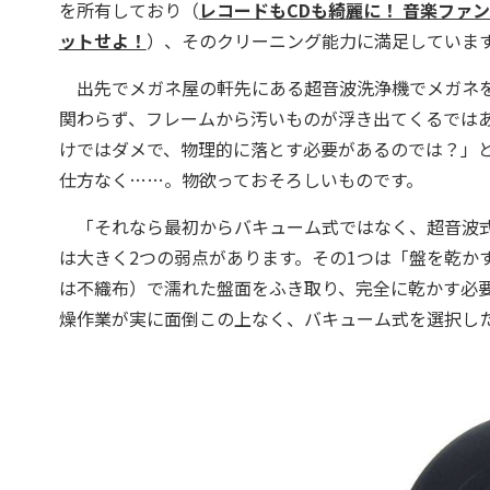
を所有しており（
レコードもCDも綺麗に！ 音楽ファ
ットせよ！
）、そのクリーニング能力に満足していま
出先でメガネ屋の軒先にある超音波洗浄機でメガネを
関わらず、フレームから汚いものが浮き出てくるでは
けではダメで、物理的に落とす必要があるのでは？」
仕方なく……。物欲っておそろしいものです。
「それなら最初からバキューム式ではなく、超音波式
は大きく2つの弱点があります。その1つは「盤を乾か
は不織布）で濡れた盤面をふき取り、完全に乾かす必
燥作業が実に面倒この上なく、バキューム式を選択し