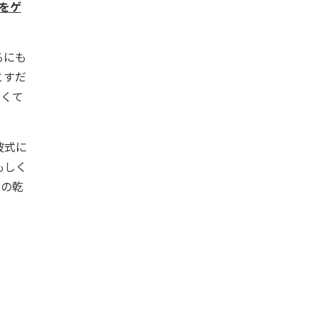
をゲ
るにも
とすだ
しくて
波式に
もしく
この乾