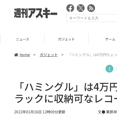
ニュース
ガジェット
ゲーム
home
>
ガジェット
>
「ハミングル」は4万円ちょ
1
「ハミングル」は4万
ラックに収納可なレコ
2022年01月16日 12時00分更新
文● 栗原