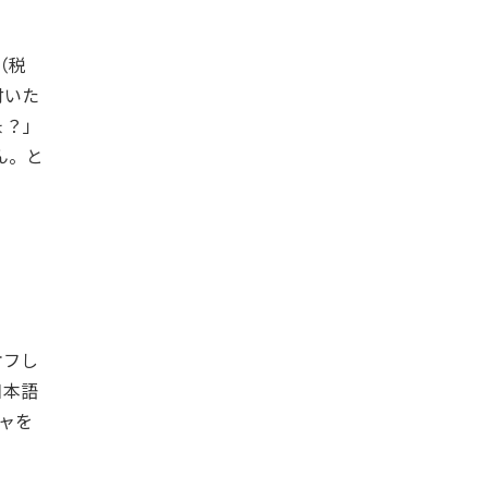
（税
付いた
ょ？」
ん。と
クオフし
日本語
チャを