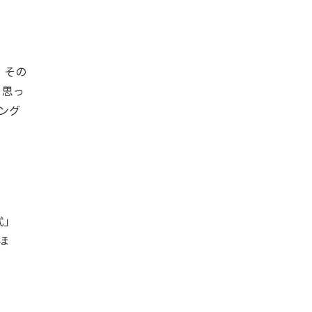
、その
、思っ
ング
式」
ほ