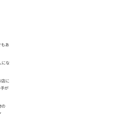
でもあ
人にな
お店に
か手が
物の
r