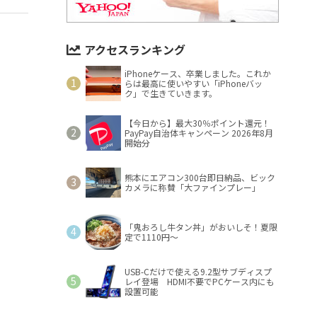
アクセスランキング
iPhoneケース、卒業しました。これか
らは最高に使いやすい「iPhoneバッ
ク」で生きていきます。
【今日から】最大30％ポイント還元！
PayPay自治体キャンペーン 2026年8月
開始分
熊本にエアコン300台即日納品、ビック
カメラに称賛「大ファインプレー」
「鬼おろし牛タン丼」がおいしそ！夏限
定で1110円～
USB-Cだけで使える9.2型サブディスプ
レイ登場 HDMI不要でPCケース内にも
設置可能