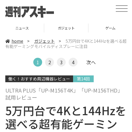
t
o
g
g
l
ニュース
ガジェット
ゲーム
e
n
a
home
>
ガジェット
>
5万円台で4Kと144Hzを選べる超
v
有能ゲーミングモバイルディスプレーに注目
i
g
a
t
1
2
3
4
次へ
i
o
n
働く！おすすめ周辺機器レビュー
第14回
ULTRA PLUS「UP-M156T4K」「UP-M156THD」
試用レビュー
5万円台で4Kと144Hzを
選べる超有能ゲーミン