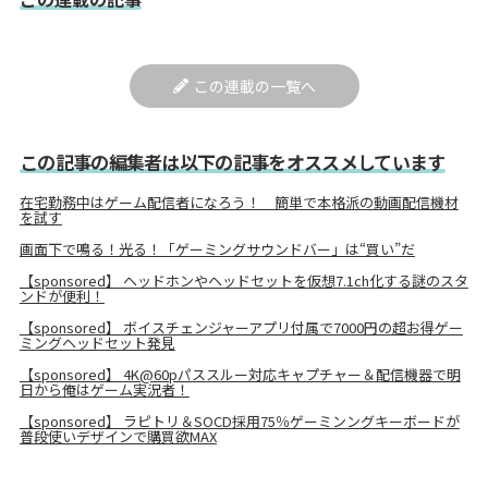
この連載の一覧へ
この記事の編集者は以下の記事をオススメしています
在宅勤務中はゲーム配信者になろう！ 簡単で本格派の動画配信機材
を試す
画面下で鳴る！光る！「ゲーミングサウンドバー」は“買い”だ
【sponsored】 ヘッドホンやヘッドセットを仮想7.1ch化する謎のスタ
ンドが便利！
【sponsored】 ボイスチェンジャーアプリ付属で7000円の超お得ゲー
ミングヘッドセット発見
【sponsored】 4K@60pパススルー対応キャプチャー＆配信機器で明
日から俺はゲーム実況者！
【sponsored】 ラピトリ＆SOCD採用75％ゲーミンングキーボードが
普段使いデザインで購買欲MAX