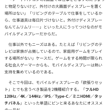
と物足りないけど、外付けの大画面ディスプレーを置く
場所はない」「リビングのテーブルで仕事をしているか
ら、仕事道具は毎日片づけないと。外付けディスプレー
なんてムリムリ……」といった人にうってつけなのがモ
バイルディスプレーだからだ。
仕事以外でもニーズはある。たとえば「リビングのテ
レビは家族が占拠しているので、家庭用ゲームをプレイ
する場所がない」ケースだ。ゲームをする時間が限られ
る社会人ゲーマーからも、モバイルディスプレーは熱い
支持を集めているのである。
そこで今回は、モバイルディスプレーの「欲張りセッ
ト」とでも言うべき製品を2機種紹介する。「
フルHD
120Hz／4K／144Hz／IPS／Type-C／ミニHDMI／タッ
チパネル
」といった単語にピンと来るあなたにオススメ
の一品だ。