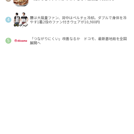
腰は大風量ファン、背中はペルチェ冷却。ダブルで身体を冷
やす1着2役のファン付きウェアが10,980円
「つながりにくい」改善なるか ドコモ、最新基地局を全国
展開へ