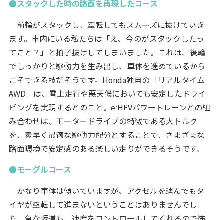
●スタックした時の路面を再現したコース
前輪がスタックし、空転してもスムーズに抜けていき
ます。車内にいる私たちは「え、今のがスタックしたっ
てこと？」と拍子抜けしてしまいました。これは、後輪
でしっかりと駆動力を生み出し、車体を進めているから
こそできる技だそうです。Honda独自の「リアルタイム
AWD」は、雪上走行や悪天候においても安定したドライ
ビングを実現するとのこと。e:HEVパワートレーンとの組
み合わせは、モータードライブの特徴である大トルク
を、素早く最適な駆動力配分とすることで、さまざまな
路面環境で安定感のある楽しい走りができるそうです。
●モーグルコース
かなり車体は傾いていますが、アクセルを踏んでもタ
イヤが空転して進まないということはありませんでし
た。急な坂道も、速度をコントロールしてくれるので怖