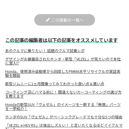
この連載の一覧へ
この記事の編集者は以下の記事をオススメしています
あのクルマに乗りたい！ 話題のクルマ試乗レポ
デザインがお披露目されたホンダ・新型「VEZEL」が見たいので本社
に潜入!?
Honda、使用済み自動車から回収したPMMA水平リサイクルの実証実
験を開始
新型ジムニーに1ヵ月間乗ってみてわかった良い点＆悪い点
コーティング沼にハマる前に！ 間違えないカーコーティングの選び方
を教えます
Hondaの新型SUV「ヴェゼル」のイメージを一新する「無限」パーツ
を一挙紹介！
ホンダのSUV「ヴェゼル」がベーシックグレードでも十分な5つの理由
「VEZEL e:HEV RS」は後出しズルい！ と言いたくなるほどイイクルマ