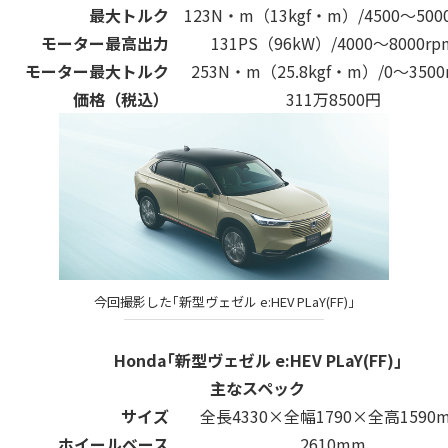
最大トルク
123N・m（13kgf・m）/4500～500
モーター最高出力
131PS（96kW）/4000～8000rp
モーター最大トルク
253N・m（25.8kgf・m）/0～3500
価格（税込）
311万8500円
今回撮影した｢新型ヴェゼル e:HEV PLaY(FF)｣
Honda｢新型ヴェゼル e:HEV PLaY(FF)｣
主なスペック
サイズ
全長4330×全幅1790×全高1590
ホイールベース
2610mm