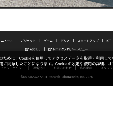
ニュース
ガジェット
ゲーム
グルメ
スタートアップ
ICT
ASCII.jp
MITテクノロジーレビュー
ために、Cookieを使用してアクセスデータを取得・利用して
使用に同意したことになります。Cookieの設定や使用の詳細、
ライバシーポリシー
運営会社
お問い合わせ
広告掲載
スタッフ
©KADOKAWA ASCII Research Laboratories, Inc. 2026