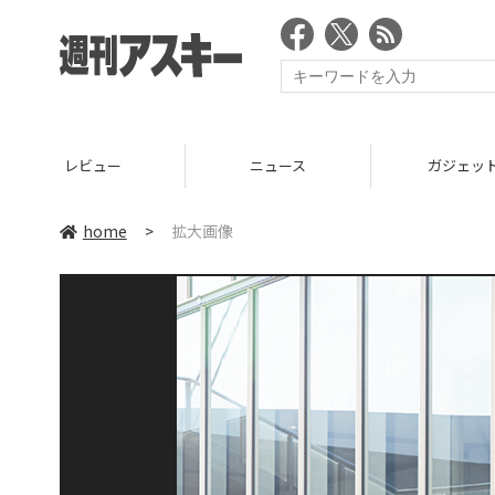
レビュー
ニュース
ガジェッ
home
>
拡大画像