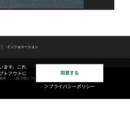
インフォメーション
います。これ
同意する
オプトアウトに
募集
電子版について
＞プライバシーポリシー