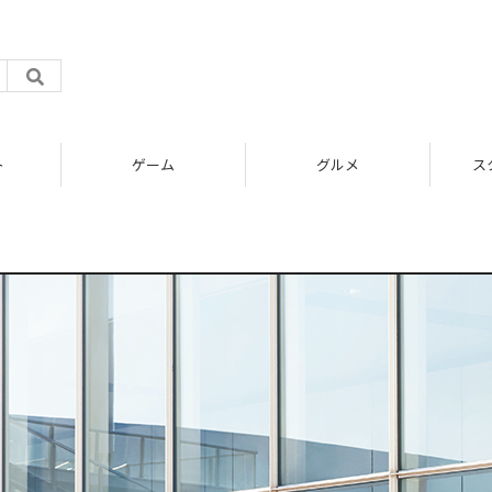
ト
ゲーム
グルメ
ス