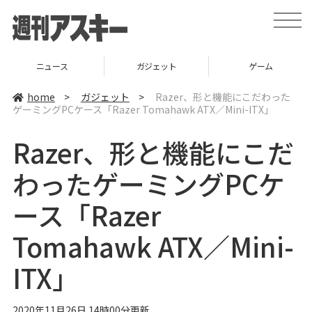
t
o
g
g
l
ニュース
ガジェット
ゲーム
e
n
a
home
>
ガジェット
>
Razer、形と機能にこだわった
v
ゲーミングPCケース「Razer Tomahawk ATX／Mini-ITX」
i
g
a
Razer、形と機能にこだ
t
i
o
わったゲーミングPCケ
n
ース「Razer
Tomahawk ATX／Mini-
ITX」
2020年11月26日 14時00分更新