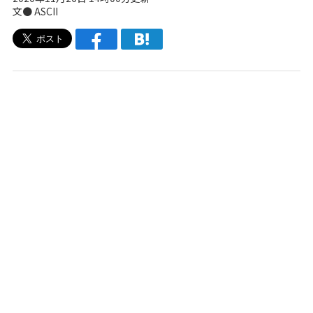
文● ASCII