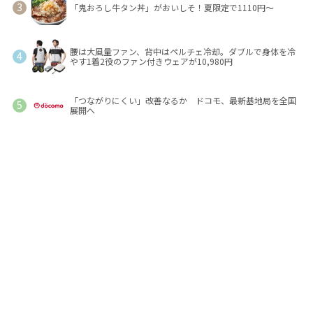
「鬼おろし牛タン丼」がおいしそ！夏限定で1110円～
腰は大風量ファン、背中はペルチェ冷却。ダブルで身体を冷
やす1着2役のファン付きウェアが10,980円
「つながりにくい」改善なるか ドコモ、最新基地局を全国
展開へ