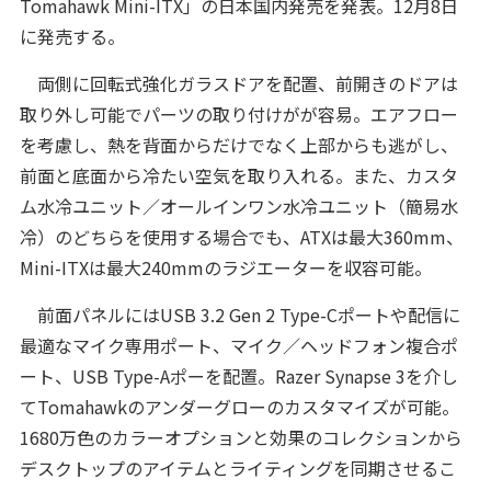
Tomahawk Mini-ITX」の日本国内発売を発表。12月8日
に発売する。
両側に回転式強化ガラスドアを配置、前開きのドアは
取り外し可能でパーツの取り付けがが容易。エアフロー
を考慮し、熱を背面からだけでなく上部からも逃がし、
前面と底面から冷たい空気を取り入れる。また、カスタ
ム水冷ユニット／オールインワン水冷ユニット（簡易水
冷）のどちらを使用する場合でも、ATXは最大360mm、
Mini-ITXは最大240mmのラジエーターを収容可能。
前面パネルにはUSB 3.2 Gen 2 Type-Cポートや配信に
最適なマイク専用ポート、マイク／ヘッドフォン複合ポ
ート、USB Type-Aポーを配置。Razer Synapse 3を介し
てTomahawkのアンダーグローのカスタマイズが可能。
1680万色のカラーオプションと効果のコレクションから
デスクトップのアイテムとライティングを同期させるこ