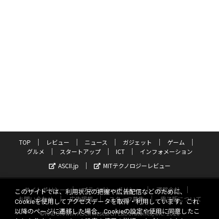
TOP
レビュー
ニュース
ガジェット
ゲーム
グルメ
スタートアップ
ICT
インフォメーション
ASCII.jp
MITテクノロジーレビュー
サイトポリシー
プライバシーポリシー
運営会社
このサイトでは、利用状況の把握や広告配信などのために、
お問い合わせ
広告掲載
スタッフ募集
電子版について
Cookieを使用してアクセスデータを取得・利用しています。これ
以降のページに遷移した場合、Cookieの設定や使用に同意したこ
©KADOKAWA ASCII Research Laboratories, Inc. 2026