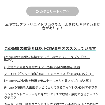
カテゴリートップへ
本記事はアフィリエイトプログラムによる収益を得ている場
合があります
この記事の編集者は以下の記事をオススメしています
iPhone/PCの映像を無線でテレビに表示できるアダプタ「CAST
BACK」
Qi充電台の最適な充電ポイントも探せるUSB簡易計測器
ノートPCを”タッチ操作”可能にするデバイス「AirBar(エアバー)」
iPhone/PCの映像を無線でモニターに出力するアダプタが人気！
iPhoneの映像を大画面テレビに出力できるワイヤレスHDMIアダプタ
ハンドコントローラーなどをワンタッチで収納・展開できるゲーミン
グデスク
カード、小銭、紙幣をコンパクトに収納できる手のひらサイズの財布