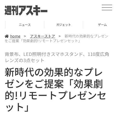
t
o
g
g
l
ニュース
ガジェット
ゲーム
e
n
a
home
>
アスキーストア
>
新時代の効果的なプレゼン
v
をご提案「効果劇的!リモートプレゼンセット」
i
g
a
背景布、LED照明付きスマホスタンド、110度広角
t
i
レンズの3点セット
o
n
新時代の効果的なプレ
ゼンをご提案「効果劇
的!リモートプレゼンセ
ット」