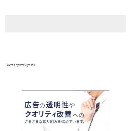
Tweets by weeklyascii