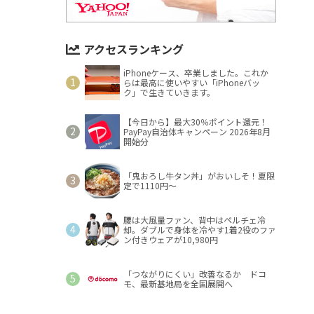
アクセスランキング
iPhoneケース、卒業しました。これか
らは最高に使いやすい「iPhoneバッ
ク」で生きていきます。
【今日から】最大30％ポイント還元！
PayPay自治体キャンペーン 2026年8月
開始分
「鬼おろし牛タン丼」がおいしそ！夏限
定で1110円～
腰は大風量ファン、背中はペルチェ冷
却。ダブルで身体を冷やす1着2役のファ
ン付きウェアが10,980円
「つながりにくい」改善なるか ドコ
モ、最新基地局を全国展開へ