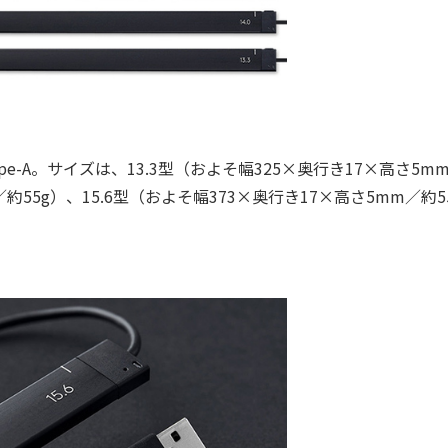
e-A。サイズは、13.3型（およそ幅325×奥行き17×高さ5m
約55g）、15.6型（およそ幅373×奥行き17×高さ5mm／約5