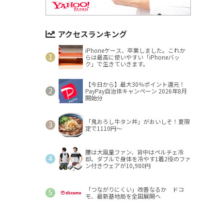
アクセスランキング
iPhoneケース、卒業しました。これか
らは最高に使いやすい「iPhoneバッ
ク」で生きていきます。
【今日から】最大30％ポイント還元！
PayPay自治体キャンペーン 2026年8月
開始分
「鬼おろし牛タン丼」がおいしそ！夏限
定で1110円～
腰は大風量ファン、背中はペルチェ冷
却。ダブルで身体を冷やす1着2役のファ
ン付きウェアが10,980円
「つながりにくい」改善なるか ドコ
モ、最新基地局を全国展開へ