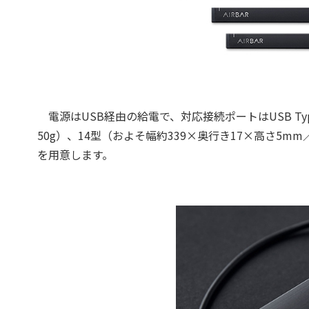
電源はUSB経由の給電で、対応接続ポートはUSB Typ
50g）、14型（およそ幅約339×奥行き17×高さ5mm／
を用意します。