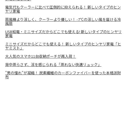
電気代もクーラーに比べて圧倒的に抑えられる！ 新しいタイプのヒン
ヤリ家電
扇風機より涼しく、クーラーより優しい！ -7℃の涼しい風を届ける冷
風扇
USB給電・ミニサイズだからどこでも使える! 新しいタイプのヒンヤリ
家電
ミニサイズだからどこでも使える！ 新しいタイプのヒンヤリ家電「ヒ
ヤミスト」
大人気のスマホ11台収納ポーチが再入荷！
背中蒸らさず、涼を感じられる「蒸れない快適リュック」
"男の憧れ"が凝縮！ 炭素繊維のカーボンファイバーを使った本格派財
布