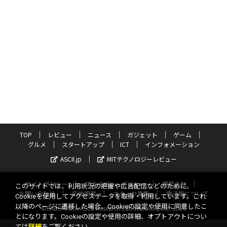
TOP
レビュー
ニュース
ガジェット
ゲーム
グルメ
スタートアップ
ICT
インフォメーション
ASCII.jp
MITテクノロジーレビュー
サイトポリシー
プライバシーポリシー
運営会社
このサイトでは、利用状況の把握や広告配信などのために、
お問い合わせ
広告掲載
スタッフ募集
電子版について
Cookieを使用してアクセスデータを取得・利用しています。これ
以降のページに遷移した場合、Cookieの設定や使用に同意したこ
©KADOKAWA ASCII Research Laboratories, Inc. 2026
とになります。Cookieの設定や使用の詳細、オプトアウトについ
ては
詳細
をご覧ください。