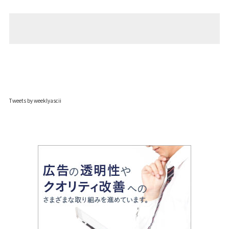
Tweets by weeklyascii