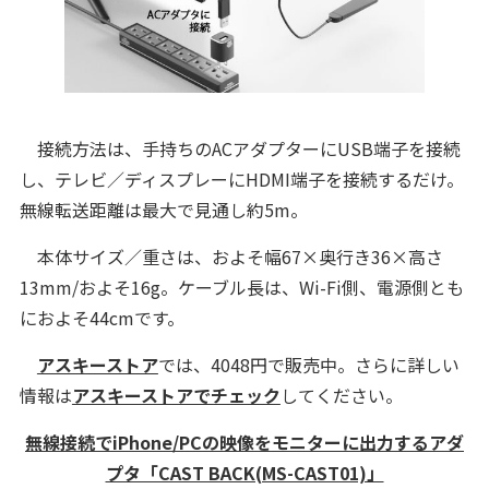
接続方法は、手持ちのACアダプターにUSB端子を接続
し、テレビ／ディスプレーにHDMI端子を接続するだけ。
無線転送距離は最大で見通し約5m。
本体サイズ／重さは、およそ幅67×奥行き36×高さ
13mm/およそ16g。ケーブル長は、Wi-Fi側、電源側とも
におよそ44cmです。
アスキーストア
では、4048円で販売中。さらに詳しい
情報は
アスキーストアでチェック
してください。
無線接続でiPhone/PCの映像をモニターに出力するアダ
プタ「CAST BACK(MS-CAST01)」