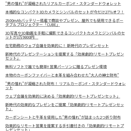
"男の憧れ"が凝縮されたリアルカーボンF・スタンダードウォレット
本格的なコンパクト3Dカメラとシンバルのセットが今だけ27％オフ！
2500mAhバッテリー搭載で商談やプレゼン、屋外でも使用できるポー
タブルプロジェクター「CUBE」
3D写真や3D動画を手軽に撮影できるコンパクトカメラとジンバルのセ
ットが3万9800円
在宅勤務のウェブ会議を効果的に！ 新時代のプレゼンセット
新時代のプレゼンテーションを提案する「効果劇的!リモートプレゼン
セット」
無料ソフトで誰でも簡単!! 営業パーソンに贈るプレゼン環境
本物のカーボンファイバーと本革を組み合わせた"大人の紳士財布"
"男の憧れ"が凝縮された財布！ リアルカーボンF・スタンダードウォレ
ット
ウェブ会議を効果的に決める「効果劇的!リモートプレゼンセット」
新時代の効果的なプレゼンをご提案「効果劇的!リモートプレゼンセッ
ト」
カーボンシートと牛革を使用した"男の憧れ"が詰まった2つ折り財布
効果的なリモート営業を提案する手引書付きの「効果劇的!リモートプ
レゼンセット」