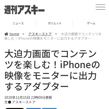
t
o
g
g
l
ガジェット
ゲーム
グルメ
e
n
a
home
>
アスキーストア
>
大迫力画面でコンテンツを
v
楽しむ！iPhoneの映像をモニターに出力するアダプター
i
g
a
大迫力画面でコンテン
t
i
o
ツを楽しむ！iPhoneの
n
映像をモニターに出力
するアダプター
2020年11月15日 22時00分更新
文●
アスキーストア