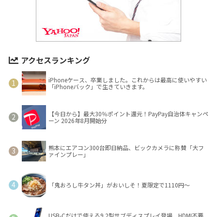
アクセスランキング
iPhoneケース、卒業しました。これからは最高に使いやすい
「iPhoneバック」で生きていきます。
【今日から】最大30％ポイント還元！PayPay自治体キャンペ
ーン 2026年8月開始分
熊本にエアコン300台即日納品、ビックカメラに称賛「大フ
ァインプレー」
「鬼おろし牛タン丼」がおいしそ！夏限定で1110円～
USB-Cだけで使える9.2型サブディスプレイ登場 HDMI不要