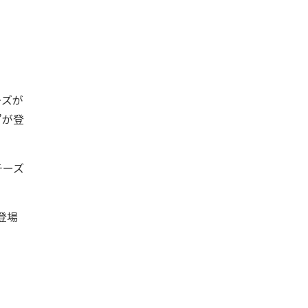
ーズが
”が登
チーズ
登場