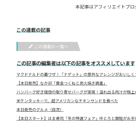
本記事はアフィリエイトプロ
この連載の記事
この連載の一覧へ
この記事の編集者は以下の記事をオススメしています
マクドナルドの裏ワザ！「ナゲット」の意外なアレンジがおいしくて
【本日発売】なか卯「黄金つくねと炭火焼き鶏重」
ハンバーグ好き理想の取り寄せバーグが実現！溢れ出る肉汁が極上
米ケンタッキーで、超アメリカンなチキンサンドを食べた
本日発売のグルメ（目次）
【本日スタート】はま寿司「冬の特選フェア」中とろと銀鮭がお手