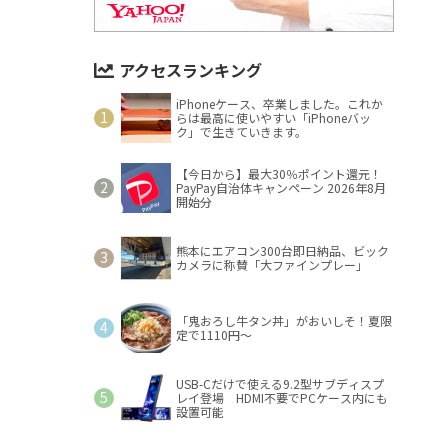
アクセスランキング
iPhoneケース、卒業しました。これか
らは最高に使いやすい「iPhoneバッ
ク」で生きていきます。
【今日から】最大30％ポイント還元！
PayPay自治体キャンペーン 2026年8月
開始分
熊本にエアコン300台即日納品、ビック
カメラに称賛「大ファインプレー」
「鬼おろし牛タン丼」がおいしそ！夏限
定で1110円～
USB-Cだけで使える9.2型サブディスプ
レイ登場 HDMI不要でPCケース内にも
設置可能