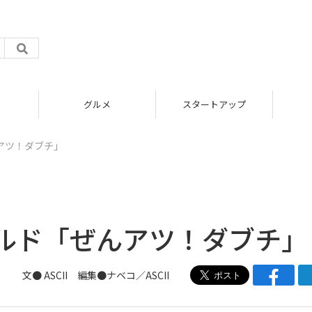
グルメ
スタートアップ
アツ！ダブチ」
ルド「ぜんアツ！ダブチ」
文● ASCII 編集●
ナベコ
／ASCII