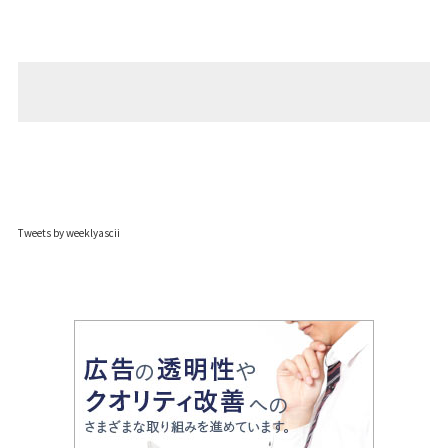
Tweets by weeklyascii