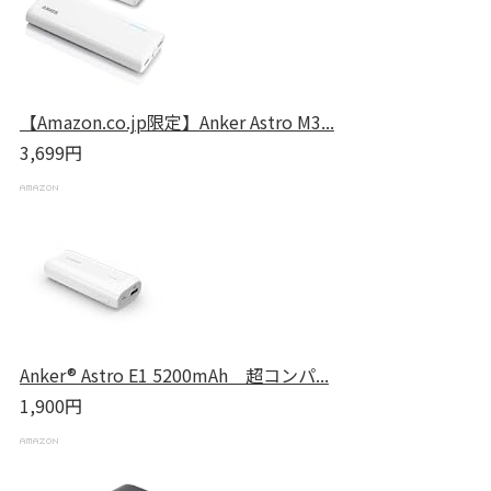
【Amazon.co.jp限定】Anker Astro M3...
3,699円
Anker® Astro E1 5200mAh 超コンパ...
1,900円