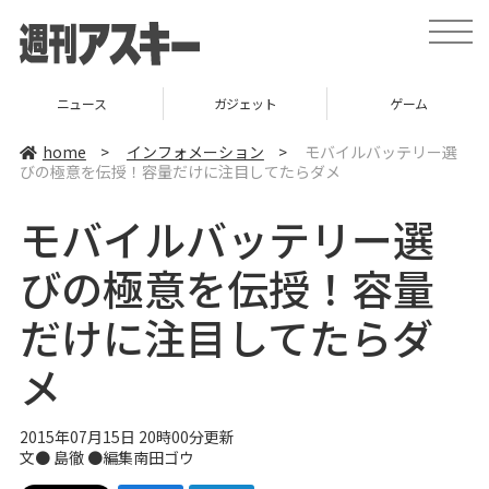
t
o
g
g
l
ニュース
ガジェット
ゲーム
e
n
a
home
>
インフォメーション
>
モバイルバッテリー選
v
びの極意を伝授！容量だけに注目してたらダメ
i
g
a
モバイルバッテリー選
t
i
o
びの極意を伝授！容量
n
だけに注目してたらダ
メ
2015年07月15日 20時00分更新
文●
島徹
●編集
南田ゴウ