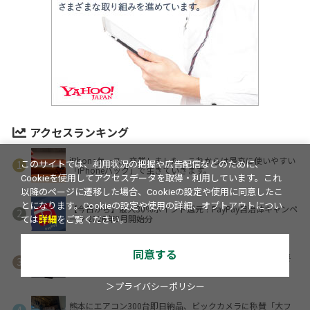
アクセスランキング
iPhoneケース、卒業しました。これからは最高に使いやすい
このサイトでは、利用状況の把握や広告配信などのために、
「iPhoneバック」で生きていきます。
Cookieを使用してアクセスデータを取得・利用しています。これ
以降のページに遷移した場合、Cookieの設定や使用に同意したこ
とになります。Cookieの設定や使用の詳細、オプトアウトについ
【今日から】最大30％ポイント還元！PayPay自治体キャンペ
ーン 2026年8月開始分
ては
詳細
をご覧ください。
同意する
USB-Cだけで使える9.2型サブディスプレイ登場 HDMI不要
でPCケース内にも設置可能
＞プライバシーポリシー
熊本にエアコン300台即日納品、ビックカメラに称賛「大フ