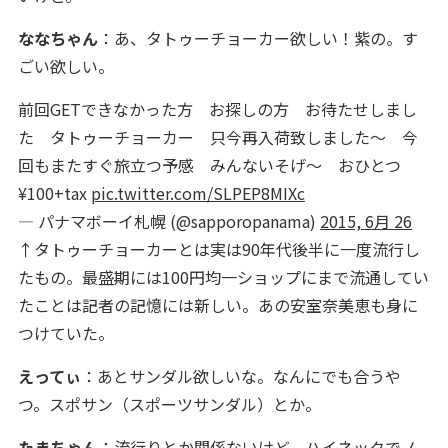
ななちゃん
：あ、タトゥーチョーカー欲しい！紫の。す
ごい欲しい。
前回GETできなかった方 お探しの方 お待たせしまし
た タトゥーチョーカー 只今再入荷致しました～ 今
回もまたすぐ旅立つ予感 みんないそげ～ おひとつ
¥100+tax
pic.twitter.com/SLPEP8MIXc
— パナマボーイ札幌 (@sapporopanama)
2015, 6月 26
↑タトゥーチョーカーとは実は90年代後半に一度流行し
たもの。最盛期には100円均一ショップにまで流通してい
たことは記者の記憶には新しい。あの安室奈美恵も身に
つけていた。
えってぃ
：あとサンダル欲しいな。なんにでも合うや
つ。スポサン（スポーツサンダル）とか。
たまちゃん
：流行りとか関係ないけど、ハイネックでノ