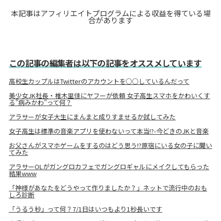
本記事はアフィリエイトプログラムによる収益を得ている場
合があります
この記事の編集者は以下の記事をオススメしています
高校生カップルはTwitterのアカウントを○○しているんだって
美少女JK社長・椎木里佳にヤフーが依頼 女子高生スマホをかわいくす
る”病みかわ”って何？
アラサーが女子大生にまんまと成りすませるか試してみた
女子高生は標準の音楽アプリを使わないって本当!?-今どきのJKと音楽
お父さんがスマホゲームをするのはどう思う!?原宿にいる女の子に聞い
てみた
アラサーOLがガングロカフェでガングロギャルにメイクしてもらった
結果www
「神様があなたをどうやって作りましたか？」ネットで流行中のおも
しろ診断
「うるう秒」って何？7/1日はいつもより1秒長いです