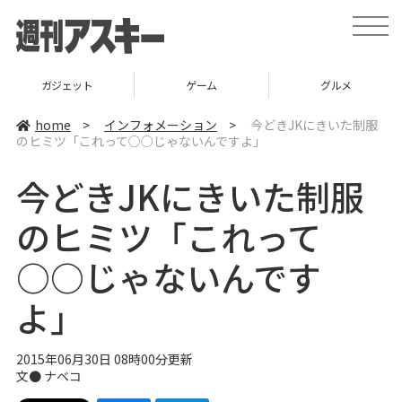
t
o
g
g
l
ガジェット
ゲーム
グルメ
e
n
a
home
>
インフォメーション
>
今どきJKにきいた制服
v
のヒミツ「これって○○じゃないんですよ」
i
g
a
今どきJKにきいた制服
t
i
o
のヒミツ「これって
n
○○じゃないんです
よ」
2015年06月30日 08時00分更新
文●
ナベコ