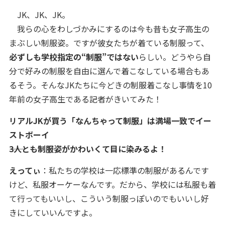
JK、JK、JK。
我らの心をわしづかみにするのは今も昔も女子高生の
まぶしい制服姿。ですが彼女たちが着ている制服って、
必ずしも学校指定の“制服”ではない
らしい。どうやら自
分で好みの制服を自由に選んで着こなしている場合もあ
るそう。そんなJKたちに今どきの制服着こなし事情を10
年前の女子高生である記者がきいてみた！
リアルJKが買う「なんちゃって制服」は満場一致でイー
ストボーイ
――3人とも制服姿がかわいくて目に染みるよ！
えってぃ
：私たちの学校は一応標準の制服があるんです
けど、私服オーケーなんです。だから、学校には私服も着
て行ってもいいし、こういう制服っぽいのでもいいし好
きにしていいんですよ。