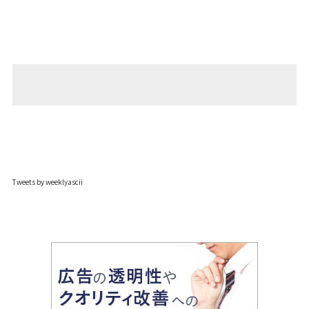
Tweets by weeklyascii