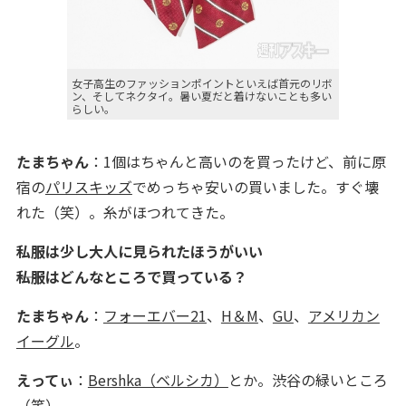
女子高生のファッションポイントといえば首元のリボ
ン、そしてネクタイ。暑い夏だと着けないことも多い
らしい。
たまちゃん
：1個はちゃんと高いのを買ったけど、前に原
宿の
パリスキッズ
でめっちゃ安いの買いました。すぐ壊
れた（笑）。糸がほつれてきた。
私服は少し大人に見られたほうがいい
――私服はどんなところで買っている？
たまちゃん
：
フォーエバー21
、
H＆M
、
GU
、
アメリカン
イーグル
。
えってぃ
：
Bershka（ベルシカ）
とか。渋谷の緑いところ
（笑）。