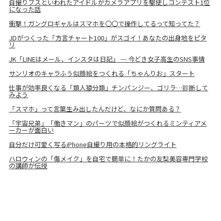
自撮りブスといわれたアイドルがカメラアプリを駆使しコンテスト1位
になった話
衝撃！ガングロギャルはスマホを〇〇で操作してるって知ってた？
JDがつくった「方言チャート100」がスゴイ！あなたの出身地をピタ
リ
JK「LINEはメール、インスタは日記」 ─ 今どき女子高生のSNS事情
サンリオのキャラふう似顔絵をつくれる「ちゃんりお」スタート
仕事が効率良くなる「類人猿分類」チンパンジー、ゴリラ…診断して
みよう
「スマホ」って言葉生み出したんだけど、なにか質問ある？
「宇宙兄弟」「働きマン」のパーツで似顔絵がつくれるミンティアメ
ーカーが面白い
自分だけ可愛く写るiPhone自撮り用の本格的リングライト
ハロウィンの「傷メイク」を自宅で簡単に！たかの友梨美容専門学校
の講師が伝授