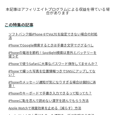
本記事はアフィリエイトプログラムによる収益を得ている場
合があります
この特集の記事
ソフトバンク版iPhone 6でVoLTEを設定できない場合の対処
法
iPhoneでGoogle検索するときは手書き文字でググるべし
iPhoneの電池を節約！Spotlight検索は意外とバッテリーを
使うぞ
iPhoneで使うSafariに大事なパスワード保存してませんか？
iPhoneで撮った写真を位置情報つきでSNSにアップしてな
い？
iPhoneのメッセージ通知が気になりすぎる場合は個別に消
音！
iPhoneのキーボードで手書き入力できるって知ってた？
iPhoneに恥を忍んで読めない漢字を読んでもらう方法
Apple Watchで視差効果を止める（減らす）方法