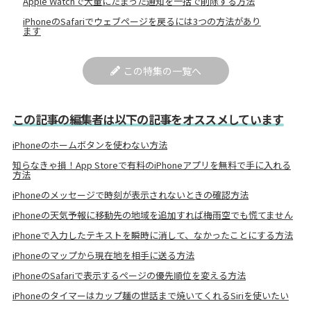
Apple Watchで大量にたまった通知を一括で削除する方法
iPhoneのSafariでウェブページを戻るには3つの方法があり
ます
この特集の一覧へ
この記事の編集者は以下の記事をオススメしています
iPhoneのホームボタンを使わない方法
知らなきゃ損！App Storeで有料のiPhoneアプリを無料で手に入れる
方法
iPhoneのメッセージで時刻が表示されないときの確認方法
iPhoneの天気予報に移動先の地域を追加すれば梅雨空でも慌てません
iPhoneで入力したテキストを瞬時に消して、なかったことにする方法
iPhoneのマップから現在地を相手に送る方法
iPhoneのSafariで表示するページの優先順位を変える方法
iPhoneのタイマーはカップ麺の世話まで焼いてくれるSiriを使いたい