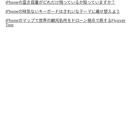
iPhoneの空き容量がどれだけ残っているか知っていますか？
iPhoneの味気ないキーボードはきれいなテーマに着せ替えよう
iPhoneのマップで世界の観光名所をドローン視点で旅するFlyover
Tour