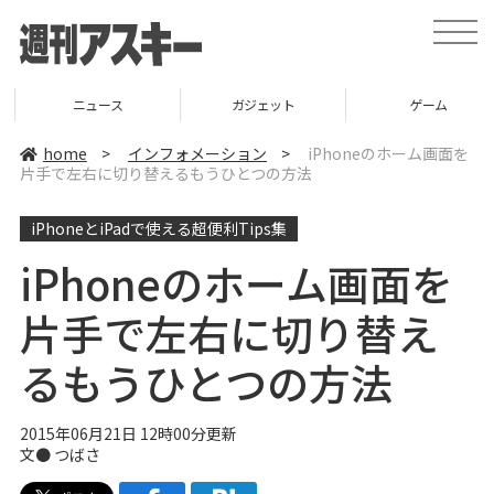
t
o
g
g
l
ニュース
ガジェット
ゲーム
e
n
a
home
>
インフォメーション
>
iPhoneのホーム画面を
v
片手で左右に切り替えるもうひとつの方法
i
g
a
iPhoneとiPadで使える超便利Tips集
t
i
o
iPhoneのホーム画面を
n
片手で左右に切り替え
るもうひとつの方法
2015年06月21日 12時00分更新
文●
つばさ