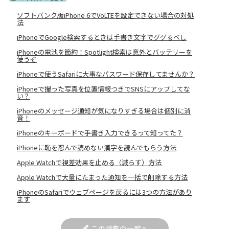
ソフトバンク版iPhone 6でVoLTEを設定できない場合の対処
法
iPhoneでGoogle検索するときは手書き文字でググるべし
iPhoneの電池を節約！Spotlight検索は意外とバッテリーを
使うぞ
iPhoneで使うSafariに大事なパスワード保存してませんか？
iPhoneで撮った写真を位置情報つきでSNSにアップしてな
い？
iPhoneのメッセージ通知が気になりすぎる場合は個別に消
音！
iPhoneのキーボードで手書き入力できるって知ってた？
iPhoneに恥を忍んで読めない漢字を読んでもらう方法
Apple Watchで視差効果を止める（減らす）方法
Apple Watchで大量にたまった通知を一括で削除する方法
iPhoneのSafariでウェブページを戻るには3つの方法があり
ます
この特集の一覧へ