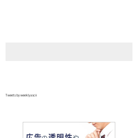
Tweets by weeklyascii