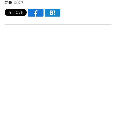
文●
つばさ