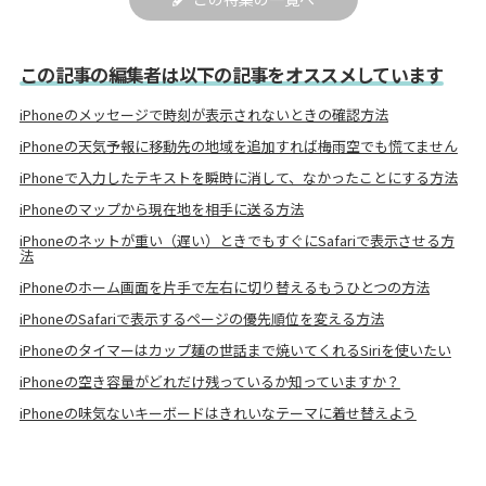
この記事の編集者は以下の記事をオススメしています
iPhoneのメッセージで時刻が表示されないときの確認方法
iPhoneの天気予報に移動先の地域を追加すれば梅雨空でも慌てません
iPhoneで入力したテキストを瞬時に消して、なかったことにする方法
iPhoneのマップから現在地を相手に送る方法
iPhoneのネットが重い（遅い）ときでもすぐにSafariで表示させる方
法
iPhoneのホーム画面を片手で左右に切り替えるもうひとつの方法
iPhoneのSafariで表示するページの優先順位を変える方法
iPhoneのタイマーはカップ麺の世話まで焼いてくれるSiriを使いたい
iPhoneの空き容量がどれだけ残っているか知っていますか？
iPhoneの味気ないキーボードはきれいなテーマに着せ替えよう