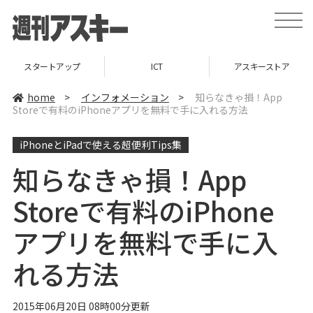
t
o
g
g
l
スタートアップ
ICT
アスキーストア
e
n
a
home
>
インフォメーション
>
知らなきゃ損！App
v
Storeで有料のiPhoneアプリを無料で手に入れる方法
i
g
a
iPhoneとiPadで使える超便利Tips集
t
i
o
知らなきゃ損！App
n
Storeで有料のiPhone
アプリを無料で手に入
れる方法
2015年06月20日 08時00分更新