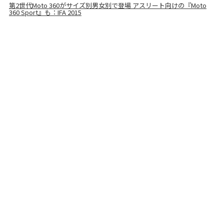
第2世代Moto 360がサイズ別男女別で登場 アスリート向けの『Moto
360 Sport』も：IFA 2015