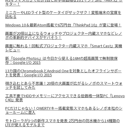
キター！
ミニカーやLEDライト型のケータイがザックザク！変態端末の宝庫を
訪ねる
Windows 10＆最新Atom搭載で6万円台『ThinkPad 10』が夏に登場！
画面が20倍以上になるウォッチやプロジェクター内蔵スマホなどレノ
ボの革新的デバイスがヤバそう！
画面に触れる！回転式プロジェクター内蔵スマホ『Smart Cast』実機
レビュー
新『Google Photos』は今日から使える16Mの超高画質で無制限保
存：Google I/O 2015
13カ国のChromebookとAndroid Oneを対象としたオフラインサポー
トを発表：Google I/O 2015
覗き込むとあら不思議！20倍の大画面が広がるレノボのスマートウォ
ッチを試してみた
工具不要でHDDやメモリーにアクセスできる低価格一体型PC『Lenovo
C40』発表
PCだけじゃない！QWERTYキー搭載変態スマホもあるレノボ本社のシ
ョールームに潜入
モトローラが3つの新作スマホを発表 2万円台の防水機から14種類の
LTEが使えるモデルまで