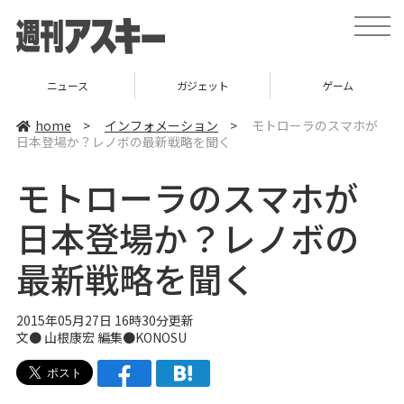
t
o
g
g
l
ニュース
ガジェット
ゲーム
e
n
a
home
>
インフォメーション
>
モトローラのスマホが
v
日本登場か？レノボの最新戦略を聞く
i
g
a
モトローラのスマホが
t
i
o
日本登場か？レノボの
n
最新戦略を聞く
2015年05月27日 16時30分更新
文●
山根康宏
編集●
KONOSU