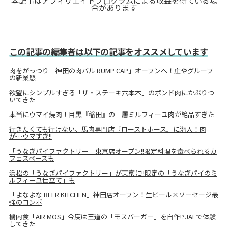
本記事はアフィリエイトプログラムによる収益を得ている場
合があります
この記事の編集者は以下の記事をオススメしています
肉をがっつり「神田の肉バル RUMP CAP」オープンへ！庄やグループ
の新業態
欲望にシンプルすぎる「ザ・ステーキ六本木」のポンド肉にかぶりつ
いてきた
本当にウマイ焼肉！目黒『稲田』の三層ミルフィーユ肉が絶品すぎた
行きたくても行けない、馬肉専門店『ローストホース』に潜入！肉
が…ウマすぎ!!
「うなぎパイファクトリー」東京店オープン!!限定料理を食べられるカ
フェスペースも
浜松の「うなぎパイファクトリー」が東京に!!限定の「うなぎパイのミ
ルフィーユ仕立て」も
「よなよな BEER KITCHEN」神田店オープン！生ビール×ソーセージ最
強のコンボ
機内食「AIR MOS」今度は王道の「モスバーガー」を自作!?JALで体験
してきた