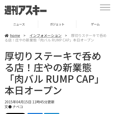
t
o
g
g
l
ニュース
ガジェット
ゲーム
e
n
a
home
>
インフォメーション
>
厚切りステーキで呑め
v
る店！庄やの新業態「肉バル RUMP CAP」本日オープン
i
g
a
厚切りステーキで呑め
t
i
o
る店！庄やの新業態
n
「肉バル RUMP CAP」
本日オープン
2015年04月15日 11時45分更新
文●
ナベコ