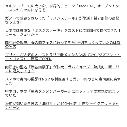
メキシコブームの大本命、世界的チェーン「Taco Bell」オープン！タ
コスはヤミツキになるぞ!!
ガストで話題をさらった「ミスジステーキ」が復活！希少部位の高級
なうまさ!!
日本では貴重な「ミスジステーキ」をガストにて999円で食べてきた！
うーん、ジュ～シ～
肉料理の祭典、春の肉フェスに行ってきた!!行列をつくっていたのはあ
の名店
ブリトーが人気のオーストラリア発メキシカン店『GYG (グズマン・イ
ー・ゴメズ）』原宿にOPEN
肉好きの聖地「渋谷肉横丁」が拡大！ラムチョップ、熟成肉…新エリ
アに潜入してきた
スマホで寿司の撮影はNG？取材拒否するガンコおやじの寿司屋に突撃
した
中本コラボの『蒙古タンメンバーガー』にロッテリアの本気が詰まっ
ていた
板前が捌いた自慢の「海鮮丼」が100円引き！ 庄やテイクアウトキャ
ンペーン