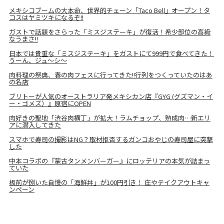
メキシコブームの大本命、世界的チェーン「Taco Bell」オープン！タ
コスはヤミツキになるぞ!!
ガストで話題をさらった「ミスジステーキ」が復活！希少部位の高級
なうまさ!!
日本では貴重な「ミスジステーキ」をガストにて999円で食べてきた！
うーん、ジュ～シ～
肉料理の祭典、春の肉フェスに行ってきた!!行列をつくっていたのはあ
の名店
ブリトーが人気のオーストラリア発メキシカン店『GYG (グズマン・イ
ー・ゴメズ）』原宿にOPEN
肉好きの聖地「渋谷肉横丁」が拡大！ラムチョップ、熟成肉…新エリ
アに潜入してきた
スマホで寿司の撮影はNG？取材拒否するガンコおやじの寿司屋に突撃
した
中本コラボの『蒙古タンメンバーガー』にロッテリアの本気が詰まっ
ていた
板前が捌いた自慢の「海鮮丼」が100円引き！ 庄やテイクアウトキャ
ンペーン