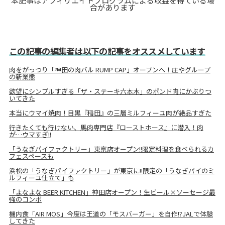
本記事はアフィリエイトプログラムによる収益を得ている場
合があります
この記事の編集者は以下の記事をオススメしています
肉をがっつり「神田の肉バル RUMP CAP」オープンへ！庄やグループ
の新業態
欲望にシンプルすぎる「ザ・ステーキ六本木」のポンド肉にかぶりつ
いてきた
本当にウマイ焼肉！目黒『稲田』の三層ミルフィーユ肉が絶品すぎた
行きたくても行けない、馬肉専門店『ローストホース』に潜入！肉
が…ウマすぎ!!
「うなぎパイファクトリー」東京店オープン!!限定料理を食べられるカ
フェスペースも
浜松の「うなぎパイファクトリー」が東京に!!限定の「うなぎパイのミ
ルフィーユ仕立て」も
「よなよな BEER KITCHEN」神田店オープン！生ビール×ソーセージ最
強のコンボ
機内食「AIR MOS」今度は王道の「モスバーガー」を自作!?JALで体験
してきた