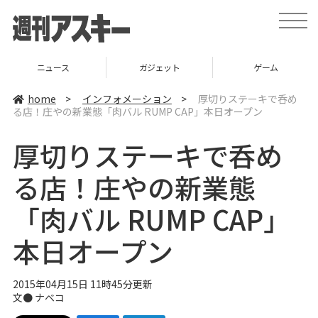
t
o
g
g
l
ガジェット
ゲーム
グルメ
e
n
a
home
>
インフォメーション
>
厚切りステーキで呑め
v
る店！庄やの新業態「肉バル RUMP CAP」本日オープン
i
g
a
厚切りステーキで呑め
t
i
o
る店！庄やの新業態
n
「肉バル RUMP CAP」
本日オープン
2015年04月15日 11時45分更新
文●
ナベコ