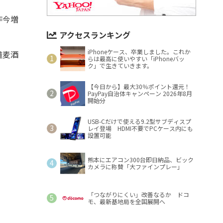
昨今増
アクセスランキング
iPhoneケース、卒業しました。これか
道麦酒
らは最高に使いやすい「iPhoneバッ
ク」で生きていきます。
【今日から】最大30％ポイント還元！
PayPay自治体キャンペーン 2026年8月
開始分
USB-Cだけで使える9.2型サブディスプ
レイ登場 HDMI不要でPCケース内にも
設置可能
熊本にエアコン300台即日納品、ビック
カメラに称賛「大ファインプレー」
「つながりにくい」改善なるか ドコ
モ、最新基地局を全国展開へ