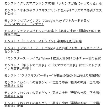
モンスト：クリスマスツリンデ攻略!!『ツリンデが街にやってくる』極
モンスト：オルガやクリスマスツリンデを入手!!クリスマス特別クエス
ト登場！
モンスト：セブンイレブンでGoogle Playギフトカードを買っ
て“SEVENケンチー”をゲット
モンスト：チャンスバトルの出現率を『英雄の神殿・樹縛の神殿』修
羅場で検証
モンスト：『モンスターストライク』中国版を配信開始
モンスト：ファミリーマートでGoogle Playギフトカードを買うとプレ
ゼント付き
『モンスターストライク』Yahoo！検索大賞2014 カルチャー部門受賞
モンスト：『ネットで年賀状』と『スマホで年賀状』にモンストデザ
イン年賀状が登場！
モンスト：“クリスマスパーティー”が舞台の新CMが12/6より放映開始
モンスト：わくわくの実をゲット!!英雄の神殿『獄炎の神殿・正念場/
修羅場』攻略
モンスト：わくわくの実をゲット!!英雄の神殿『光明の神殿・正念場/
修羅場』攻略
モンスト：わくわくの実をゲット!!英雄の神殿『常闇の神殿・正念場/
修羅場』攻略