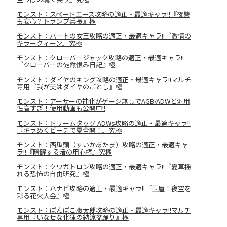
モンスト：スペードエース攻略の適正・最適キャラ!!『夜警
も安心？トランプ兵長』極
モンスト：ハートの女王攻略の適正・最適キャラ!!『激情の
キラークィーン』究極
モンスト：クローバージャック攻略の適正・最適キャラ!!
『クローバーの徒然恨み日記』極
モンスト：ダイヤのキング攻略の適正・最適キャラ!!マルチ
専用『我が美はダイヤのごとし』極
モンスト：アーサーの神化がゲージ無しでAGB/ADWと汎用
性高すぎ！使用動画も公開中!!
モンスト：ドリームタッグ ADWs攻略の適正・最適キャラ!!
『キラめくビーチで夏全開！』究極
モンスト：西瓜頭（すいかあたま）攻略の適正・最適キャ
ラ!!『暗躍する渚の用心棒』究極
モンスト：クワガトロン攻略の適正・最適キャラ!!『夏草揺
れる恐怖の自由研究』極
モンスト：ハナビ攻略の適正・最適キャラ!!『玉屋！夜空を
彩る花火大会』極
モンスト：ぽんぽこ腹太郎攻略の適正・最適キャラ!!マルチ
専用『いなせな化狸の納涼盆踊り』極