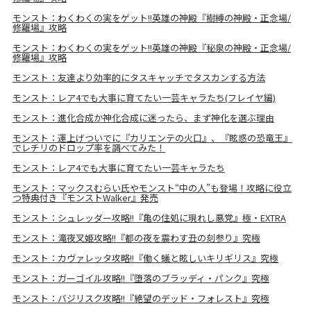
モンスト：わくわくの実をゲット!!英雄の神殿『樹縛の神殿・正念場/
修羅場』攻略
モンスト：わくわくの実をゲット!!英雄の神殿『秘泉の神殿・正念場/
修羅場』攻略
モンスト：友達より効率的にタスキャッチでタスカンする方法
モンスト：レア4でも大事に育てたい一芸キャラたち(フレイヤ編)
モンスト：進化合成か神化合成に迷ったら、まず神化を選ぶ理由
モンスト：運上げついでに『カリエンテの火口』、『眩惑の恐竜王』
でレチリのドロップ率を調べてみた！
モンスト：レア4でも大事に育てたい一芸キャラたち
モンスト：マックスむらい氏やモンスト“中の人”も登場！攻略に役立
つ特典付き『モンストWalker』発売
モンスト：シュレッダー攻略!!『亀の住処に現れし悪党』極・EXTRA
モンスト：滝夜叉姫攻略!!『都の夜を震わす丑の刻参り』究極
モンスト：カヴァレッタ攻略!!『働く蟻と眩しいキリギリス』究極
モンスト：ガーゴイル攻略!!『堕落のブラッディ・パンク』究極
モンスト：バジリスク攻略!!『絶望のデッド・フォレスト』究極