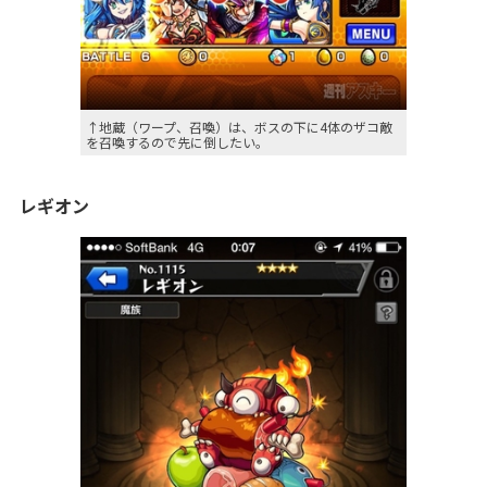
↑地蔵（ワープ、召喚）は、ボスの下に4体のザコ敵
を召喚するので先に倒したい。
レギオン