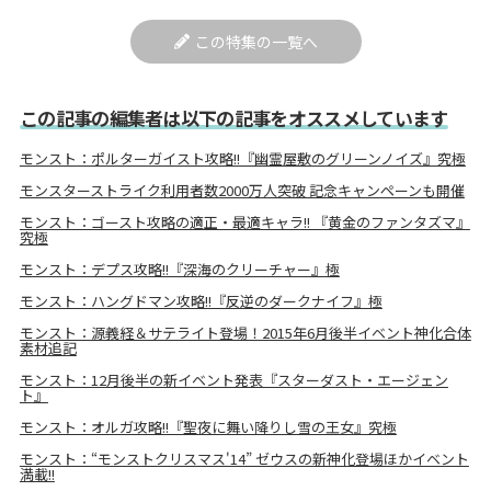
この特集の一覧へ
この記事の編集者は以下の記事をオススメしています
モンスト：ポルターガイスト攻略!!『幽霊屋敷のグリーンノイズ』究極
モンスターストライク利用者数2000万人突破 記念キャンペーンも開催
モンスト：ゴースト攻略の適正・最適キャラ!! 『黄金のファンタズマ』
究極
モンスト：デプス攻略!!『深海のクリーチャー』極
モンスト：ハングドマン攻略!!『反逆のダークナイフ』極
モンスト：源義経＆サテライト登場！2015年6月後半イベント神化合体
素材追記
モンスト：12月後半の新イベント発表『スターダスト・エージェン
ト』
モンスト：オルガ攻略!!『聖夜に舞い降りし雪の王女』究極
モンスト：“モンストクリスマス'14” ゼウスの新神化登場ほかイベント
満載!!