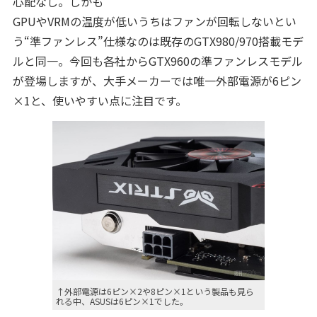
心配なし。しかも
GPUやVRMの温度が低いうちはファンが回転しないとい
う“準ファンレス”仕様なのは既存のGTX980/970搭載モデ
ルと同一。今回も各社からGTX960の準ファンレスモデル
が登場しますが、大手メーカーでは唯一外部電源が6ピン
×1と、使いやすい点に注目です。
↑外部電源は6ピン×2や8ピン×1という製品も見ら
れる中、ASUSは6ピン×1でした。