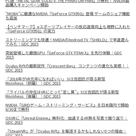
PC版『METAL GEAR SOLID V: THE PHANTOM PAIN』が無料！ NVIDIA製
品購入キャンペーン開始
“MOBA”に最適なNVIDIA『GeForce GTX950』登場 ゲームのシェア機能
も追加
【ベンチマーク】eスポーツプレイヤーの反応速度向上も視野に入れた
『GeForce GTX950』の実力
ストリーミングでも快適！NVIDIAのAndroid TV『SHIELD』で早速遊ん
でみた：GDC 2015
突如登場した最強GPU『GeForce GTX TITAN X』を先行体験：GDC
2015
Oculus Riftの最新試作『Crescent Bay』 コンテンツの進化も実感！：
GDC 2015
「2016年がVR元年になればいい」 SCE吉田氏が語る新型
Morpheus（前編）：GDC 2015
「ライバルの存在はVRにとって“足し算”」SCE吉田氏が語る新型
Morpheus（後編）：GDC 2015
NVIDIA『GRIDゲーム・ストリーミング・サービス』を日本国内で開始
6/30まで無料
OSVRに『Unreal Engine』無料化…加速するVR熱を写真で振り返り：
GDC 2015
『SteamVR』が『Oculus Rift』を駆逐するかもしれない5つの理由：
GDC 2015