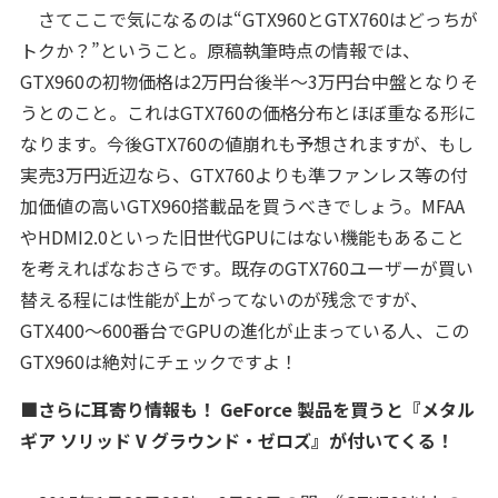
さてここで気になるのは“GTX960とGTX760はどっちが
トクか？”ということ。原稿執筆時点の情報では、
GTX960の初物価格は2万円台後半～3万円台中盤となりそ
うとのこと。これはGTX760の価格分布とほぼ重なる形に
なります。今後GTX760の値崩れも予想されますが、もし
実売3万円近辺なら、GTX760よりも準ファンレス等の付
加価値の高いGTX960搭載品を買うべきでしょう。MFAA
やHDMI2.0といった旧世代GPUにはない機能もあること
を考えればなおさらです。既存のGTX760ユーザーが買い
替える程には性能が上がってないのが残念ですが、
GTX400～600番台でGPUの進化が止まっている人、この
GTX960は絶対にチェックですよ！
■さらに耳寄り情報も！ GeForce 製品を買うと『メタル
ギア ソリッド V グラウンド・ゼロズ』が付いてくる！