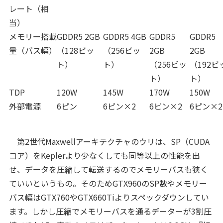
レート（相
当）
メモリー搭載
GDDR5 2GB
GDDR5 4GB
GDDR5
GDDR5
量（バス幅）
（128ビッ
（256ビッ
2GB
2GB
ト）
ト）
（256ビッ
（192ビ
ト）
ト）
TDP
120W
145W
170W
150W
外部電源
6ピン
6ピン×2
6ピン×2
6ピン×2
第2世代Maxwellアーキテクチャのウリは、SP（CUDA
コア）をKeplerより少なくしても同等以上の性能を出
せ、データを圧縮して転送するの
でメモリーバスも狭く
ていいというもの。そのためGTX960のSP数やメモリー
バス幅はGTX760やGTX660Tiよりスペックダウンしてい
ます。しかし圧縮でメモリーバスを通るデーターが3割圧