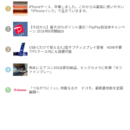
iPhoneケース、卒業しました。これからは最高に使いやすい
「iPhoneバック」で生きていきます。
【今日から】最大30％ポイント還元！PayPay自治体キャンペ
ーン 2026年8月開始分
USB-Cだけで使える9.2型サブディスプレイ登場 HDMI不要
でPCケース内にも設置可能
熊本にエアコン300台即日納品、ビックカメラに称賛「大フ
ァインプレー」
「つながりにくい」改善なるか ドコモ、最新基地局を全国
展開へ