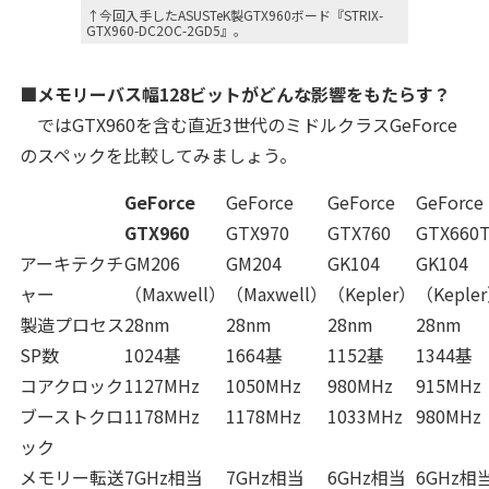
↑今回入手したASUSTeK製GTX960ボード『STRIX-
GTX960-DC2OC-2GD5』。
■メモリーバス幅128ビットがどんな影響をもたらす？
ではGTX960を含む直近3世代のミドルクラスGeForce
のスペックを比較してみましょう。
GeForce
GeForce
GeForce
GeForce
GTX960
GTX970
GTX760
GTX660T
アーキテクチ
GM206
GM204
GK104
GK104
ャー
（Maxwell）
（Maxwell）
（Kepler）
（Keple
製造プロセス
28nm
28nm
28nm
28nm
SP数
1024基
1664基
1152基
1344基
コアクロック
1127MHz
1050MHz
980MHz
915MHz
ブーストクロ
1178MHz
1178MHz
1033MHz
980MHz
ック
メモリー転送
7GHz相当
7GHz相当
6GHz相当
6GHz相