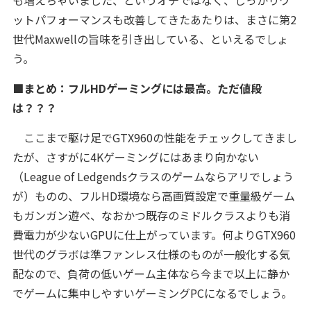
も増えちゃいました、というオチではなく、しっかりワ
ットパフォーマンスも改善してきたあたりは、まさに第2
世代Maxwellの旨味を引き出している、といえるでしょ
う。
■まとめ：フルHDゲーミングには最高。ただ値段
は？？？
ここまで駆け足でGTX960の性能をチェックしてきまし
たが、さすがに4Kゲーミングにはあまり向かない
（League of Ledgendsクラスのゲームならアリでしょう
が）ものの、フルHD環境なら高画質設定で重量級ゲーム
もガンガン遊べ、なおかつ既存のミドルクラスよりも消
費電力が少ないGPUに仕上がっています。何よりGTX960
世代のグラボは準ファンレス仕様のものが一般化する気
配なので、負荷の低いゲーム主体なら今まで以上に静か
でゲームに集中しやすいゲーミングPCになるでしょう。