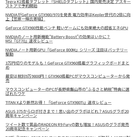
Tegra K1搭載タブレット『SHIELDタブレット』国内発売決定 アスキー
ストアで予約開始
NVIDIAがGeForce GTX980/970を発表 電力効率はKepler世代の2倍に向
上【笠原一輝氏寄稿】
GeForce GTX980性能ベンチ 軽いゲームにも効果絶大の超省エネGPU
NVIDIAのノート用新機能“Battery Boost”の効果はいかに？
MSI『GT70』速攻レビュー
NVIDIAノート用新GPU『GeForce 800M』シリーズ 注目はバッテリー
駆動
3万円切りのモデルも！GeForce GTX960搭載グラフィックボードまと
め
最安は税別9万9800円！GTX960搭載PCがマウスコンピューターから発
売
マウスコンピューターのPCが長野県飯山市の“ふるさと納税”特典に選
ばれたワケ
TITAN Xより断然お得！『GeForce GTX980Ti』速攻レビュー
ASUS 375からロボ付きまで！思い出のグラボはどれ？ASUSグラボ20
周年キャンペーン
ツイート数で賞品のRADEON R9 Furyの数も増加！ASUSのグラボ発売
20周年記念キャンペーン