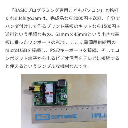
「BASICプログラミング専用こどもパソコン」と銘打
たれたIchigoJamは、完成品なら2000円＋送料、自分で
ハンダ付けして作るプリント基板のキットなら1500円＋
送料という手頃なもの。61mm×45mmという小さな基
板に乗ったワンボードのPCで、ここに電源用供給用の
microUSBを接続し、PS/2キーボードを接続、そしてコ
ンポジット端子から出るビデオ信号をテレビに接続する
と使えるというシンプルな機材なんです。