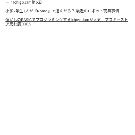
ー：IchigoJam第6回
小学2年生3人が『Romo』で遊んだら？ 最近のロボット玩具事情
懐かしのBASICでプログラミングするIchigoJamが人気｜アスキースト
ア売れ筋TOP5