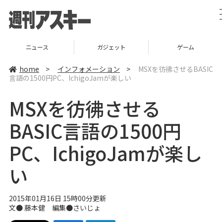
ニュース
ガジェット
ゲーム
home
>
インフォメーション
>
MSXを彷彿させるBASIC
言語の1500円PC、IchigoJamが楽しい
MSXを彷彿させる
BASIC言語の1500円
PC、IchigoJamが楽し
い
2015年01月16日 15時00分更新
文●
藤本健
編集●
さいじょ