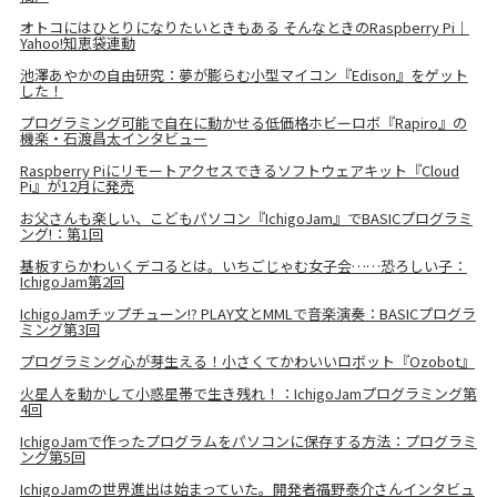
オトコにはひとりになりたいときもある そんなときのRaspberry Pi｜
Yahoo!知恵袋連動
池澤あやかの自由研究：夢が膨らむ小型マイコン『Edison』をゲット
した！
プログラミング可能で自在に動かせる低価格ホビーロボ『Rapiro』の
機楽・石渡昌太インタビュー
Raspberry Piにリモートアクセスできるソフトウェアキット『Cloud
Pi』が12月に発売
お父さんも楽しい、こどもパソコン『IchigoJam』でBASICプログラミ
ング!：第1回
基板すらかわいくデコるとは。いちごじゃむ女子会……恐ろしい子：
IchigoJam第2回
IchigoJamチップチューン!? PLAY文とMMLで音楽演奏：BASICプログラ
ミング第3回
プログラミング心が芽生える！小さくてかわいいロボット『Ozobot』
火星人を動かして小惑星帯で生き残れ！：IchigoJamプログラミング第
4回
IchigoJamで作ったプログラムをパソコンに保存する方法：プログラミ
ング第5回
IchigoJamの世界進出は始まっていた。開発者福野泰介さんインタビュ