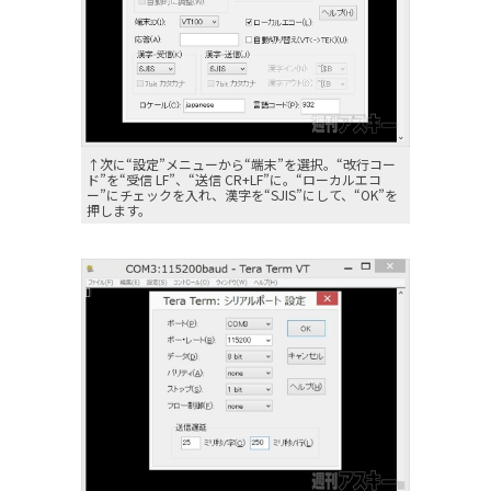
↑次に“設定”メニューから“端末”を選択。“改行コー
ド”を“受信 LF”、“送信 CR+LF”に。“ローカルエコ
ー”にチェックを入れ、漢字を“SJIS”にして、“OK”を
押します。