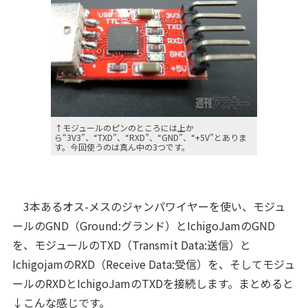
↑モジュールのピンのところには上か
ら“3V3”、“TXD”、“RXD”、“GND”、“+5V”とありま
す。今回使うのは真ん中の3つです。
3本あるオス-メスのジャンパワイヤーを使い、モジュ
ールのGND（Ground:グランド）とIchigoJamのGND
を、モジュールのTXD（Transmit Data:送信）と
IchigojamのRXD（Receive Data:受信）を、そしてモジュ
ールのRXDとIchigoJamのTXDを接続します。まとめると
↓こんな感じです。