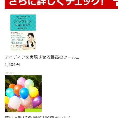
アイディアを実現させる最高のツール...
1,404円
演出上手 ! 7色 風船 100個 セット [...