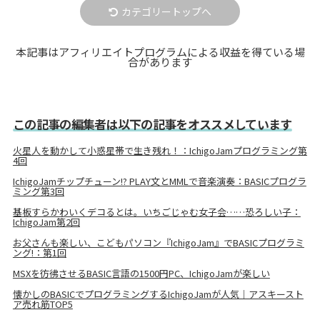
カテゴリートップへ
本記事はアフィリエイトプログラムによる収益を得ている場
合があります
この記事の編集者は以下の記事をオススメしています
火星人を動かして小惑星帯で生き残れ！：IchigoJamプログラミング第
4回
IchigoJamチップチューン!? PLAY文とMMLで音楽演奏：BASICプログラ
ミング第3回
基板すらかわいくデコるとは。いちごじゃむ女子会……恐ろしい子：
IchigoJam第2回
お父さんも楽しい、こどもパソコン『IchigoJam』でBASICプログラミ
ング!：第1回
MSXを彷彿させるBASIC言語の1500円PC、IchigoJamが楽しい
懐かしのBASICでプログラミングするIchigoJamが人気｜アスキースト
ア売れ筋TOP5