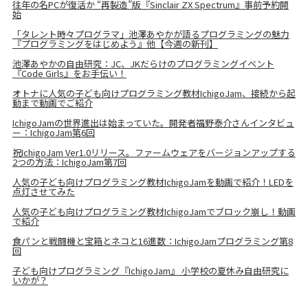
往年の名PCが復活か “再製造”版『Sinclair ZX Spectrum』事前予約開
始
「タレント時々プログラマ」池澤あやかが語るプログラミングの魅力
『プログラミングをはじめよう』他【今週の新刊】
池澤あやかの自由研究：JC、JKだらけのプログラミングイベント
『Code Girls』をお手伝い！
オトナに人気の子ども向けプログラミング教材IchigoJam、接続から起
動まで動画でご紹介
IchigoJamの世界進出は始まっていた。開発者福野泰介さんインタビュ
ー：IchigoJam第6回
祝IchigoJam Ver1.0リリース。ファームウェアをバージョンアップする
2つの方法：IchigoJam第7回
人気の子ども向けプログラミング教材IchigoJamを動画で紹介！LEDを
点灯させてみた
人気の子ども向けプログラミング教材IchigoJamでブロック崩し！動画
で紹介
食パンと戦闘機と宝箱とネコと16進数：IchigoJamプログラミング第8
回
子ども向けプログラミング『IchigoJam』 小学校の夏休み自由研究に
いかが？