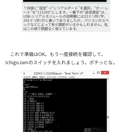
↑同様に“設定”→“シリアルポート”を選択。“ボー･レ
ート”を“115200”にします。一番下の“送信遅延”は、
USB-シリアルモジュールの説明書には25ミリ秒/字、
250ミリ秒/行と書いてありましたが、パソコンのスペ
ックなどによって多少調節がいるかもしれません。私
はこの値で問題なく使えています。
これで準備はOK。もう一度接続を確認して、
IchigoJamのスイッチを入れましょう。ポチっとな。