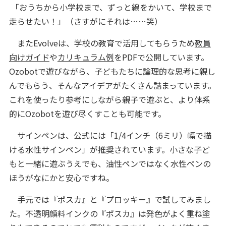
「おうちから小学校まで、ずっと線をかいて、学校まで
走らせたい！」（さすがにそれは……笑）
またEvolveは、学校の教育で活用してもらうため
教員
向けガイド
や
カリキュラム例
をPDFで公開しています。
Ozobotで遊びながら、子どもたちに論理的な思考に親し
んでもらう、そんなアイデアがたくさん詰まっています。
これを使ったり参考にしながら親子で遊ぶと、より体系
的にOzobotを遊び尽くすことも可能です。
サインペンは、公式には「1/4インチ（6ミリ）幅で描
ける水性サインペン」が推奨されています。小さな子ど
もと一緒に遊ぶうえでも、油性ペンではなく水性ペンの
ほうがなにかと安心ですね。
手元では『ポスカ』と『プロッキー』で試してみまし
た。不透明顔料インクの『ポスカ』は発色がよく重ね塗