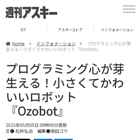
t
o
g
g
l
アスキーストア
インフォメーション
TOP
e
n
a
home
>
インフォメーション
>
プログラミング心が芽
v
生える！小さくてかわいいロボット『Ozobot』
i
g
a
プログラミング心が芽
t
i
o
生える！小さくてかわ
n
いいロボット
『Ozobot』
2015年05月05日 09時00分更新
文●
松林弘治
編集●
南田ゴウ