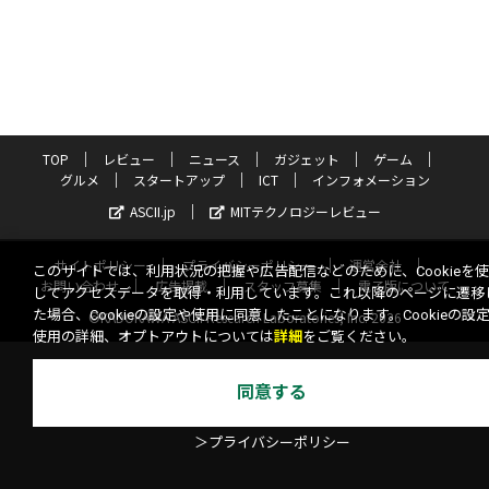
TOP
レビュー
ニュース
ガジェット
ゲーム
グルメ
スタートアップ
ICT
インフォメーション
ASCII.jp
MITテクノロジーレビュー
サイトポリシー
プライバシーポリシー
運営会社
このサイトでは、利用状況の把握や広告配信などのために、Cookieを
お問い合わせ
広告掲載
スタッフ募集
電子版について
してアクセスデータを取得・利用しています。これ以降のページに遷移
た場合、Cookieの設定や使用に同意したことになります。Cookieの設
©KADOKAWA ASCII Research Laboratories, Inc. 2026
使用の詳細、オプトアウトについては
詳細
をご覧ください。
同意する
＞プライバシーポリシー