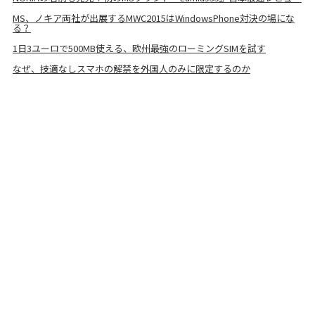
MS、ノキア両社が出展するMWC2015はWindowsPhone対決の場にな
る？
1日3ユーロで500MB使える、欧州最強のローミングSIMを試す
なぜ、技適なしスマホの解禁を外国人のみに限定するのか