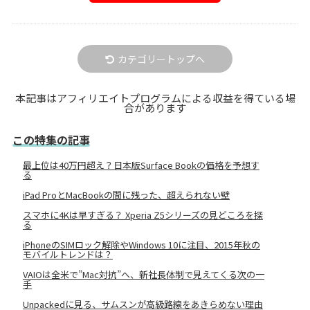
カテゴリートップへ
本記事はアフィリエイトプログラムによる収益を得ている場
合があります
この特集の記事
最上位は40万円超え？日本版Surface Bookの価格を予想す
る
iPad ProとMacBookの間に残った、超えられない壁
スマホに4Kは早すぎる？ Xperia Z5シリーズの見どころを探
る
iPhoneのSIMロック解除やWindows 10に注目、2015年秋の
モバイルトレンドは？
VAIOは全米で”Mac対抗”へ、新社長体制で見えてくる次の一
手
Unpackedに見る、サムスンが高級路線をあきらめない理由