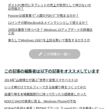
ポストPC時代にタブレットの売上が依然として伸びないの
は何故か？
Pepperは接客業で“人間の代わり”が務まるのか？
12インチの新MacBookはメインマシンとして使えるか？
29日は徹夜で待つべき？ Windows 10アップデートの詳細ま
とめ
果たしてWindows 10は7を上回る勢いで普及するだろうか
この特集の一覧へ
この記事の編集者は以下の記事をオススメしています
2014年“山根博士が選ぶ”世界ド変態スマホベスト10
いっそ棒だけでセルフィーできる自撮り棒をつくってみた
自撮り棒を本場韓国旅行に持って行ったら超絶楽しかった
KDDIとVAIOの発表に見る、Windows Phoneの不在
NOKIAの名前も発見！初のMSブランド『Lumia535』日本最速レビュー