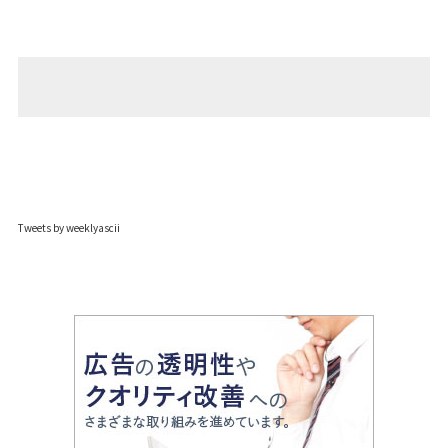
Tweets by weeklyascii