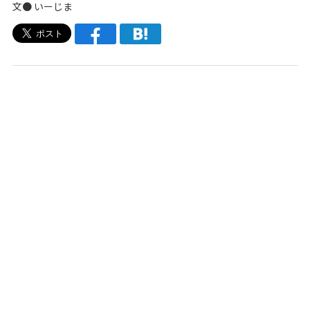
文●
いーじま