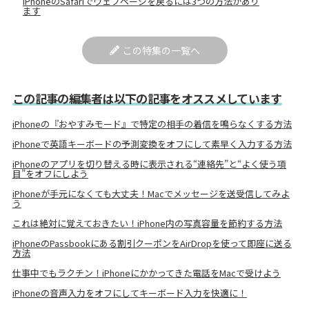
iPhoneのSafariでウェブページを戻るには3つの方法があり
ます
この特集の一覧へ
この記事の編集者は以下の記事をオススメしています
iPhoneの『おやすみモード』で特定の相手の着信を鳴らなくする方法
iPhoneで英語キーボードの予測変換をオフにして素早く入力する方法
iPhoneのアプリを切り替える時に表示される“連絡先”と“よく使う項
目”をオフにしよう
iPhoneが手元になくても大丈夫！Macでメッセージを送受信してみよ
う
これは絶対に覚えておきたい！iPhone内の写真容量を節約する方法
iPhoneのPassbookにある割引クーポンをAirDropを使って即座に送る
方法
仕事中でもラクチン！iPhoneにかかってきた電話をMacで受けよう
iPhoneの音声入力をオフにしてキーボード入力を快適に！