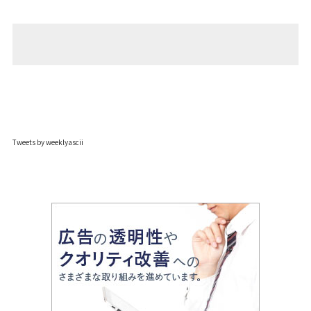
Tweets by weeklyascii