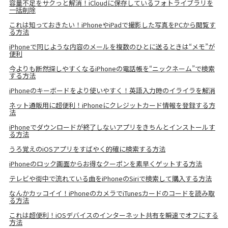
容量不足をサクっと解消！iCloudに保存しているフォトライブラリを
一括削除
これは知っておきたい！iPhoneやiPadで撮影した写真をPCから閲覧す
る方法
iPhoneで同じような内容のメールを複数のひとに送るときは“メモ”が
便利
今よりも断然探しやすくなるiPhoneの電話帳を“ニックネーム”で検索
する方法
iPhoneのキーボードをより使いやすく！英語入力時のイライラを解消
ネット通販用に超便利！iPhoneにクレジットカード情報を登録する方
法
iPhoneでダウンロードが終了しないアプリをきちんとインストールす
る方法
うろ覚えのiOSアプリをすばやく的確に検索する方法
iPhoneのロック画面からお得なクーポンを素早くゲットする方法
テレビや街中で流れている曲をiPhoneのSiriで検索して購入する方法
なんかカッコイイ！iPhoneのカメラでiTunesカードのコードを読み取
る方法
これは超便利！iOSデバイスのインターネット共有を瞬速でオフにする
方法