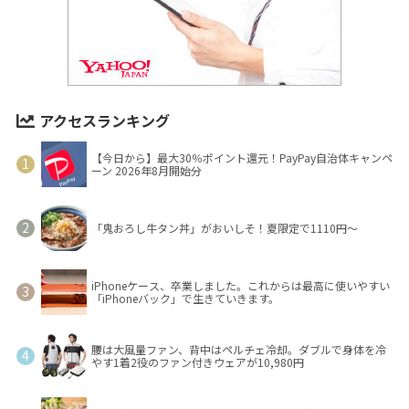
アクセスランキング
【今日から】最大30％ポイント還元！PayPay自治体キャンペ
ーン 2026年8月開始分
「鬼おろし牛タン丼」がおいしそ！夏限定で1110円～
iPhoneケース、卒業しました。これからは最高に使いやすい
「iPhoneバック」で生きていきます。
腰は大風量ファン、背中はペルチェ冷却。ダブルで身体を冷
やす1着2役のファン付きウェアが10,980円