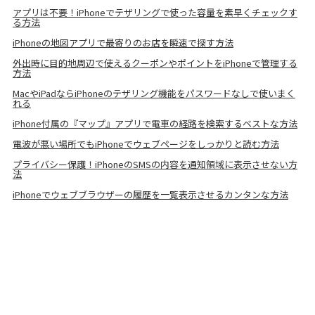
アプリは不要！iPhoneでテザリングで使った容量を素早くチェックす
る方法
iPhoneの地図アプリで最寄りのお店を瞬速で探す方法
外出時に目的地周辺で使えるクーポンやポイントをiPhoneで管理する
方法
MacやiPadならiPhoneのテザリング機能をパスワードなしで使いまく
れる
iPhone付属の『マップ』アプリで電車の経路を検索するベストな方法
電波が悪い場所でもiPhoneでウェブページをしっかりと読む方法
プライバシー保護！iPhoneのSMSの内容を通知領域に表示させない方
法
iPhoneでウェブブラウザーの履歴を一覧表示させるカンタンな方法