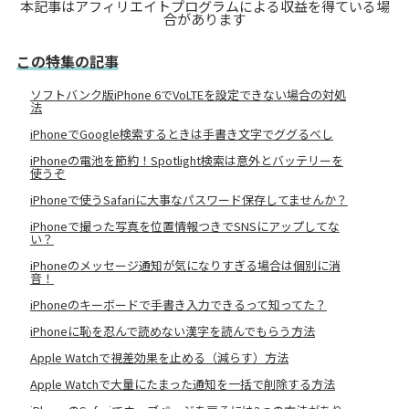
本記事はアフィリエイトプログラムによる収益を得ている場
合があります
この特集の記事
ソフトバンク版iPhone 6でVoLTEを設定できない場合の対処
法
iPhoneでGoogle検索するときは手書き文字でググるべし
iPhoneの電池を節約！Spotlight検索は意外とバッテリーを
使うぞ
iPhoneで使うSafariに大事なパスワード保存してませんか？
iPhoneで撮った写真を位置情報つきでSNSにアップしてな
い？
iPhoneのメッセージ通知が気になりすぎる場合は個別に消
音！
iPhoneのキーボードで手書き入力できるって知ってた？
iPhoneに恥を忍んで読めない漢字を読んでもらう方法
Apple Watchで視差効果を止める（減らす）方法
Apple Watchで大量にたまった通知を一括で削除する方法