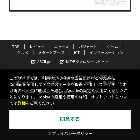
TOP
レビュー
ニュース
ガジェット
ゲーム
グルメ
スタートアップ
ICT
インフォメーション
ASCII.jp
MITテクノロジーレビュー
サイトポリシー
プライバシーポリシー
運営会社
このサイトでは、利用状況の把握や広告配信などのために、
お問い合わせ
広告掲載
スタッフ募集
電子版について
Cookieを使用してアクセスデータを取得・利用しています。これ
以降のページに遷移した場合、Cookieの設定や使用に同意したこ
©KADOKAWA ASCII Research Laboratories, Inc. 2026
とになります。Cookieの設定や使用の詳細、オプトアウトについ
ては
詳細
をご覧ください。
同意する
＞プライバシーポリシー