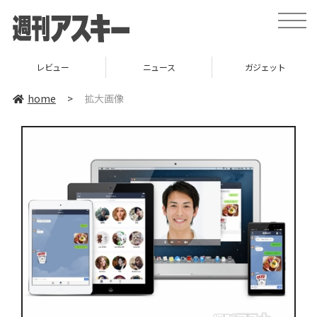
toggle
naviga
レビュー
ニュース
ガジェット
home
>
拡大画像