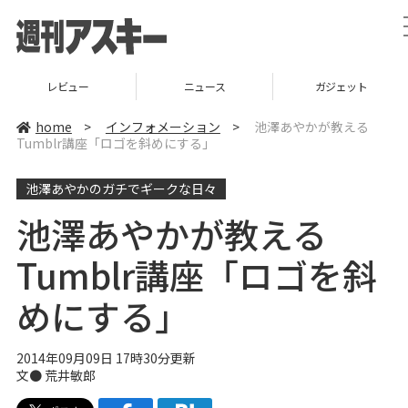
レビュー
ニュース
ガジェット
home
>
インフォメーション
>
池澤あやかが教える
Tumblr講座「ロゴを斜めにする」
池澤あやかのガチでギークな日々
池澤あやかが教える
Tumblr講座「ロゴを斜
めにする」
2014年09月09日 17時30分更新
文● 荒井敏郎