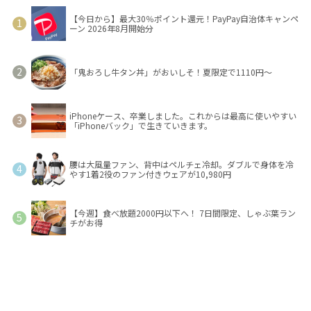
【今日から】最大30％ポイント還元！PayPay自治体キャンペ
ーン 2026年8月開始分
「鬼おろし牛タン丼」がおいしそ！夏限定で1110円～
iPhoneケース、卒業しました。これからは最高に使いやすい
「iPhoneバック」で生きていきます。
腰は大風量ファン、背中はペルチェ冷却。ダブルで身体を冷
やす1着2役のファン付きウェアが10,980円
【今週】食べ放題2000円以下へ！ 7日間限定、しゃぶ葉ラン
チがお得