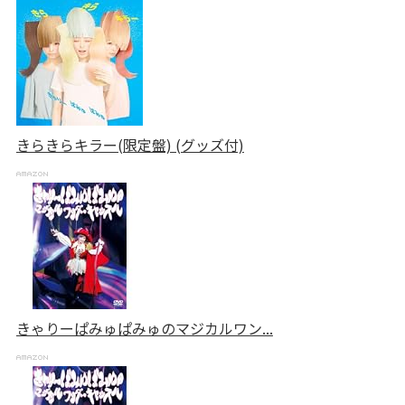
きらきらキラー(限定盤) (グッズ付)
きゃりーぱみゅぱみゅのマジカルワン...