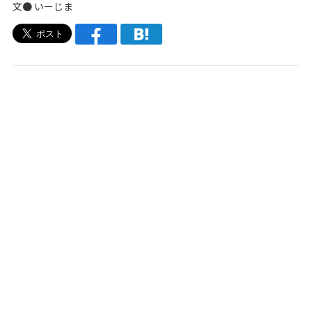
文●
いーじま