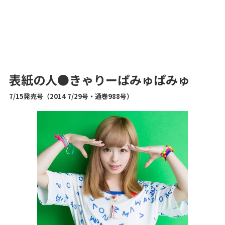
表紙の人●きゃりーぱみゅぱみゅ
7/15発売号（2014
7/29号
・通巻988号）