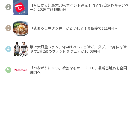
【今日から】最大30％ポイント還元！PayPay自治体キャンペ
ーン 2026年8月開始分
「鬼おろし牛タン丼」がおいしそ！夏限定で1110円～
腰は大風量ファン、背中はペルチェ冷却。ダブルで身体を冷
やす1着2役のファン付きウェアが10,980円
「つながりにくい」改善なるか ドコモ、最新基地局を全国
展開へ