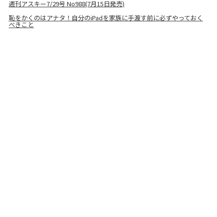
週刊アスキー7/29号 No988(7月15日発売)
恥をかくのはアナタ！自分のiPadを家族に手渡す前に必ずやっておく
べきこと