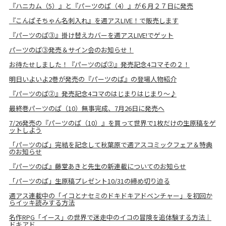
『ハニカム（5）』と『パーツのぱ（4）』が６月２７日に発売
『こんぱそちゃん名刺入れ』を週アスLIVE！で販売します
『パーツのぱ③』掛け替えカバーを週アスLIVE!でゲット
パーツのぱ③発売＆サイン会のお知らせ！
お待たせしました！『パーツのぱ②』発売記念4コマその２！
明日いよいよ2巻が発売の『パーツのぱ』の登場人物紹介
『パーツのぱ②』発売記念4コマのはじまりはじまり～♪
最終巻パーツのぱ（10）無事完成、7月26日に発売へ
7/26発売の『パーツのぱ（10）』を買って世界で1枚だけの生原稿をゲ
ットしよう
「パーツのぱ」完結を記念して秋葉原で週アスコミックフェア＆特典
のお知らせ
『パーツのぱ』藤堂あきと先生の新連載についてのお知らせ
「パーツのぱ」生原稿プレゼント10/31の締め切り迫る
週アス連載中の「イコとナセミのドキドキアドベンチャー」を初回か
らイッキ読みする方法
名作RPG「イース」の世界で迷走中のイコの冒険を追体験する方法｜
ドキアド