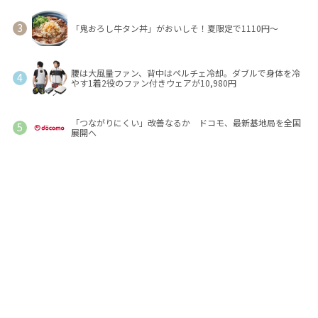
「鬼おろし牛タン丼」がおいしそ！夏限定で1110円～
腰は大風量ファン、背中はペルチェ冷却。ダブルで身体を冷
やす1着2役のファン付きウェアが10,980円
「つながりにくい」改善なるか ドコモ、最新基地局を全国
展開へ