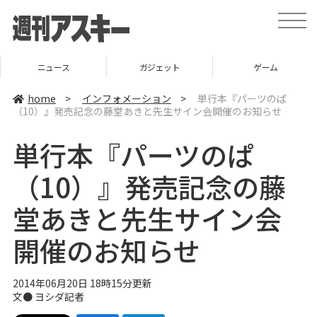
t
o
g
g
l
ニュース
ガジェット
ゲーム
e
n
a
home
>
インフォメーション
>
単行本『パーツのぱ
v
（10）』発売記念の藤堂あきと先生サイン会開催のお知らせ
i
g
a
単行本『パーツのぱ
t
i
o
（10）』発売記念の藤
n
堂あきと先生サイン会
開催のお知らせ
2014年06月20日 18時15分更新
文●
ヨシダ記者