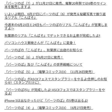
『パーツのぱ（7）』が11月27日に発売、電撃20年祭では6巻のサイン
本を販売しますよ
いよいよ明日、6月27日にパーツのぱ（6）が発売＆秘蔵写真で振り返
るリアル『こんぱそ』
今週末の6月23日と24日もパーツのぱのリアル『こんぱそ』が営業しま
すよ～
秋葉原のリアル『こんぱそ』でゲットできるお土産が完成したよ!!
パソコンハウス東映さんが『こんぱそ』に変身！
パーツのぱの『こんぱそ』、秋葉原に出店のお知らせ
『パーツのぱ（6）』が6月27日に発売！
『パーツのぱ』及び『こんぱそ』の世界戦略について
『パーツのぱ（5）』（電撃コミックスEX）（11月26日発売）
『パーツのぱ』がASCIIフェスでスタンプラリーをやるよ!念押しのお知
らせ!（スタンプだけに）
『パーツのぱ(5)』が完成したよ! ASCIIフェスではスタンプラリーをや
るよ!
iPhone 5は出なかったけど『パーツのぱ』の5巻は出るよ!
『パーツのぱ（4）』（電撃コミックスEX）（6月27日発売）