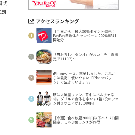
賞式
に創
アクセスランキング
【今日から】最大30％ポイント還元！
PayPay自治体キャンペーン 2026年8月
開始分
「鬼おろし牛タン丼」がおいしそ！夏限
定で1110円～
iPhoneケース、卒業しました。これか
らは最高に使いやすい「iPhoneバッ
ク」で生きていきます。
腰は大風量ファン、背中はペルチェ冷
却。ダブルで身体を冷やす1着2役のファ
ン付きウェアが10,980円
【今週】食べ放題2000円以下へ！ 7日間
限定、しゃぶ葉ランチがお得