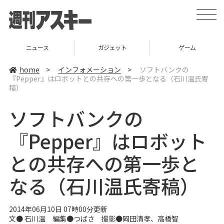
t
o
g
g
l
ニュース
ガジェット
ゲーム
e
n
a
home
>
インフォメーション
>
ソフトバンクの
v
『Pepper』はロボットとの共存への第一歩となる（石川温氏寄
i
稿）
g
a
t
ソフトバンクの
i
o
n
『Pepper』はロボット
との共存への第一歩と
なる（石川温氏寄稿）
2014年06月10日 07時00分更新
文●
石川温
編集●
つばさ
撮影●岡田清孝、高橋智