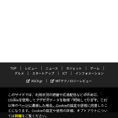
TOP
レビュー
ニュース
ガジェット
ゲーム
グルメ
スタートアップ
ICT
インフォメーション
ASCII.jp
MITテクノロジーレビュー
サイトポリシー
プライバシーポリシー
運営会社
このサイトでは、利用状況の把握や広告配信などのために、
お問い合わせ
広告掲載
スタッフ募集
電子版について
Cookieを使用してアクセスデータを取得・利用しています。これ
以降のページに遷移した場合、Cookieの設定や使用に同意したこ
©KADOKAWA ASCII Research Laboratories, Inc. 2026
とになります。Cookieの設定や使用の詳細、オプトアウトについ
ては
詳細
をご覧ください。