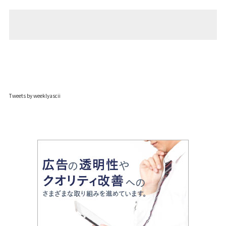
Tweets by weeklyascii