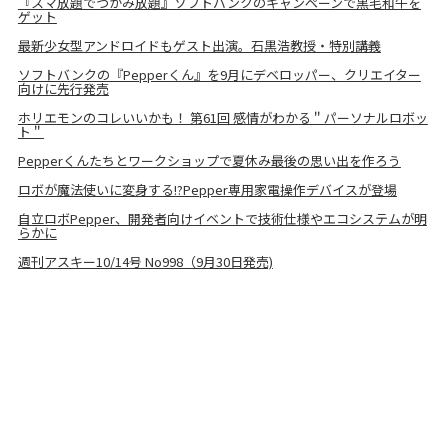
『スマ放題でつかみ放題』ソフトバンクのキャンペーンで黒毛和牛を
ゲット
最新少女型アンドロイドもゲスト出演。石黒浩教授・特別講義
ソフトバンクの『Pepperくん』を9月にデベロッパー、クリエイター
向けに先行発売
ホリエモンのコレいいかも！ 第61回 感情がわかる＂パーソナルロボッ
ト＂
Pepperくんたちとワークショップで夏休み最後の思い出を作ろう
ロボが魔法使いに変身する!?Pepper専用家電操作デバイスが登場
自立ロボPepper、開発者向けイベントで技術仕様やエコシステムが明
らかに
週刊アスキー10/14号 No998（9月30日発売)