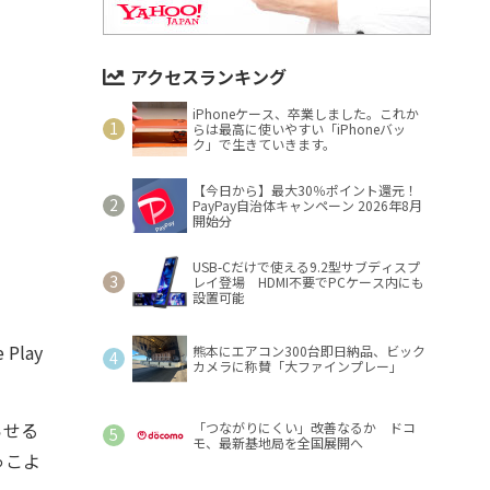
アクセスランキング
iPhoneケース、卒業しました。これか
らは最高に使いやすい「iPhoneバッ
ク」で生きていきます。
【今日から】最大30％ポイント還元！
PayPay自治体キャンペーン 2026年8月
開始分
USB-Cだけで使える9.2型サブディスプ
レイ登場 HDMI不要でPCケース内にも
設置可能
lay
熊本にエアコン300台即日納品、ビック
カメラに称賛「大ファインプレー」
らせる
「つながりにくい」改善なるか ドコ
モ、最新基地局を全国展開へ
っこよ