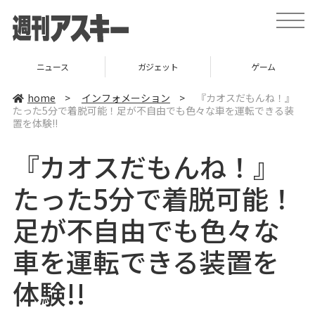
t
o
g
g
l
ニュース
ガジェット
ゲーム
e
n
a
home
>
インフォメーション
>
『カオスだもんね！』
v
たった5分で着脱可能！足が不自由でも色々な車を運転できる装
i
置を体験!!
g
a
t
『カオスだもんね！』
i
o
n
たった5分で着脱可能！
足が不自由でも色々な
車を運転できる装置を
体験!!