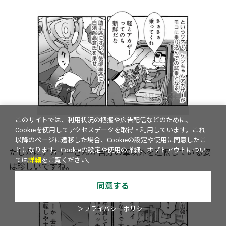
このサイトでは、利用状況の把握や広告配信などのために、
Cookieを使用してアクセスデータを取得・利用しています。これ
以降のページに遷移した場合、Cookieの設定や使用に同意したこ
たしかにアカザーさんが自分の車以外を運転している姿
とになります。Cookieの設定や使用の詳細、オプトアウトについ
ては
詳細
をご覧ください。
は珍しいですね。
同意する
＞プライバシーポリシー