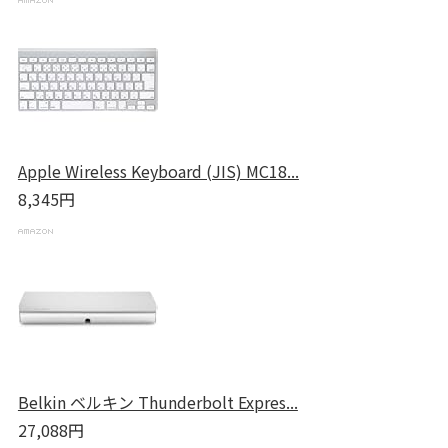
Apple Wireless Keyboard (JIS) MC18...
8,345円
Belkin ベルキン Thunderbolt Expres...
27,088円