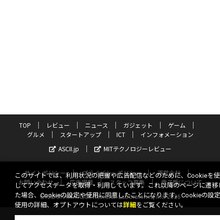
TOP
レビュー
ニュース
ガジェット
ゲーム
グルメ
スタートアップ
ICT
インフォメーション
ASCII.jp
MITテクノロジーレビュー
サイトポリシー
プライバシーポリシー
運営会社
このサイトでは、利用状況の把握や広告配信などのために、Cookieを
お問い合わせ
広告掲載
スタッフ募集
電子版について
してアクセスデータを取得・利用しています。これ以降のページに遷移
た場合、Cookieの設定や使用に同意したことになります。Cookieの設
©KADOKAWA ASCII Research Laboratories, Inc. 2026
使用の詳細、オプトアウトについては
詳細
をご覧ください。