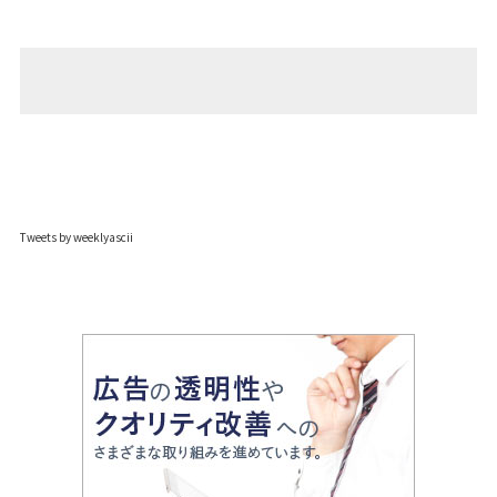
Tweets by weeklyascii