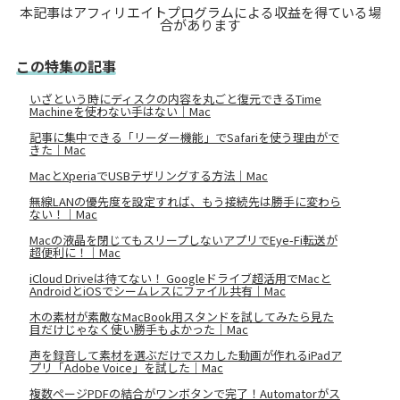
本記事はアフィリエイトプログラムによる収益を得ている場
合があります
この特集の記事
いざという時にディスクの内容を丸ごと復元できるTime
Machineを使わない手はない｜Mac
記事に集中できる「リーダー機能」でSafariを使う理由がで
きた｜Mac
MacとXperiaでUSBテザリングする方法｜Mac
無線LANの優先度を設定すれば、もう接続先は勝手に変わら
ない！｜Mac
Macの液晶を閉じてもスリープしないアプリでEye-Fi転送が
超便利に！｜Mac
iCloud Driveは待てない！ Googleドライブ超活用でMacと
AndroidとiOSでシームレスにファイル共有｜Mac
木の素材が素敵なMacBook用スタンドを試してみたら見た
目だけじゃなく使い勝手もよかった｜Mac
声を録音して素材を選ぶだけでスカした動画が作れるiPadア
プリ「Adobe Voice」を試した｜Mac
複数ページPDFの結合がワンボタンで完了！Automatorがス