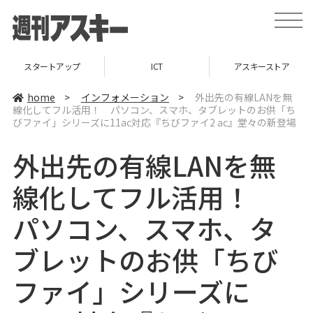
t
o
g
g
l
ップ
ICT
アスキーストア
インフォメー
e
n
a
home
>
インフォメーション
>
外出先の有線LANを無
v
線化してフル活用！ パソコン、スマホ、タブレットのお供「ち
i
びファイ」シリーズに11ac対応『ちびファイ2 ac』堂々の新登場
g
a
t
外出先の有線LANを無
i
o
n
線化してフル活用！
パソコン、スマホ、タ
ブレットのお供「ちび
ファイ」シリーズに