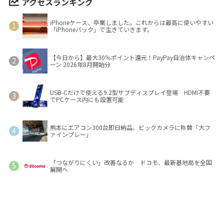
アクセスランキング
iPhoneケース、卒業しました。これからは最高に使いやすい
「iPhoneバック」で生きていきます。
【今日から】最大30％ポイント還元！PayPay自治体キャンペ
ーン 2026年8月開始分
USB-Cだけで使える9.2型サブディスプレイ登場 HDMI不要
でPCケース内にも設置可能
熊本にエアコン300台即日納品、ビックカメラに称賛「大フ
ァインプレー」
「つながりにくい」改善なるか ドコモ、最新基地局を全国
展開へ