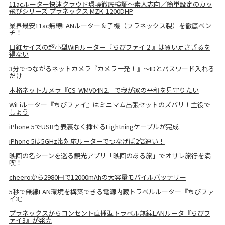
11acルーター快速クラウド環境徹底検証～素人志向／簡単設定のカッ
飛びシリーズ プラネックス MZK-1200DHP
業界最安11ac無線LANルーター＆子機（プラネックス製）を徹底ベン
チ！
口紅サイズの超小型WiFiルーター『ちびファイ２』は買い足さざるを
得ない
3分でつながるネットカメラ『カメラ一発！』～IDとパスワード入れる
だけ
本格ネットカメラ『CS-WMV04N2』で我が家の平和を見守りたい
WiFiルーター『ちびファイ』はミニマム出張セットのズバリ！主役で
しょう
iPhone 5でUSBも表裏なく挿せるLightningケーブルが完成
iPhone 5は5GHz帯対応ルーターでつなげば2倍速い！
映画の名シーンを巡る観光アプリ「映画のある旅」でオサレ旅行を満
喫！
cheeroから2980円で12000mAhの大容量モバイルバッテリー
5秒で無線LAN環境を構築できる電源内蔵トラベルルーター『ちびファ
イ3』
プラネックスからコンセント直挿型トラベル無線LANルータ『ちびフ
ァイ3』が発売