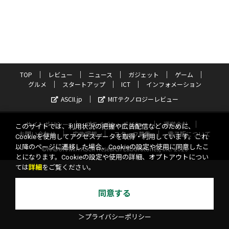
TOP
レビュー
ニュース
ガジェット
ゲーム
グルメ
スタートアップ
ICT
インフォメーション
ASCII.jp
MITテクノロジーレビュー
サイトポリシー
プライバシーポリシー
運営会社
このサイトでは、利用状況の把握や広告配信などのために、
お問い合わせ
広告掲載
スタッフ募集
電子版について
Cookieを使用してアクセスデータを取得・利用しています。これ
以降のページに遷移した場合、Cookieの設定や使用に同意したこ
©KADOKAWA ASCII Research Laboratories, Inc. 2026
とになります。Cookieの設定や使用の詳細、オプトアウトについ
ては
詳細
をご覧ください。
同意する
＞プライバシーポリシー