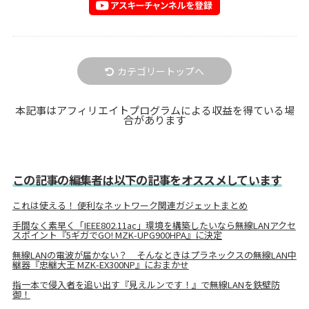
カテゴリートップへ
本記事はアフィリエイトプログラムによる収益を得ている場
合があります
この記事の編集者は以下の記事をオススメしています
これは使える！ 便利なネットワーク関連ガジェットまとめ
手間なく素早く「IEEE802.11ac」環境を構築したいなら無線LANアクセ
スポイント『5ギガでGO! MZK-UPG900HPA』に決定
無線LANの電波が届かない？ そんなときはプラネックスの無線LAN中
継器『忠継大王 MZK-EX300NP』におまかせ
指一本で侵入者を追い出す『見えルンです！』で無線LANを鉄壁防
御！