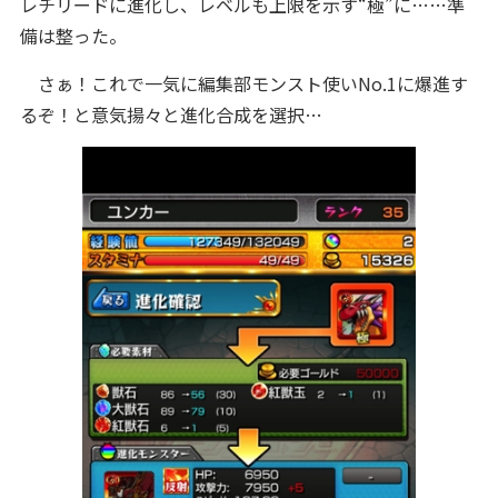
レチリードに進化し、レベルも上限を示す“極”に……準
備は整った。
さぁ！これで一気に編集部モンスト使いNo.1に爆進す
るぞ！と意気揚々と進化合成を選択…