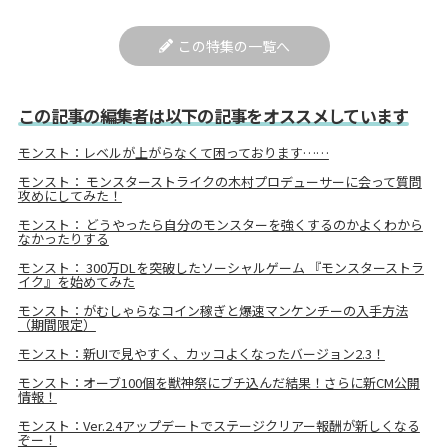
この特集の一覧へ
この記事の編集者は以下の記事をオススメしています
モンスト：レベルが上がらなくて困っております……
モンスト： モンスターストライクの木村プロデューサーに会って質問
攻めにしてみた！
モンスト： どうやったら自分のモンスターを強くするのかよくわから
なかったりする
モンスト： 300万DLを突破したソーシャルゲーム 『モンスターストラ
イク』を始めてみた
モンスト：がむしゃらなコイン稼ぎと爆速マンケンチーの入手方法
（期間限定）
モンスト：新UIで見やすく、カッコよくなったバージョン2.3！
モンスト：オーブ100個を獣神祭にブチ込んだ結果！さらに新CM公開
情報！
モンスト：Ver.2.4アップデートでステージクリアー報酬が新しくなる
ぞー！