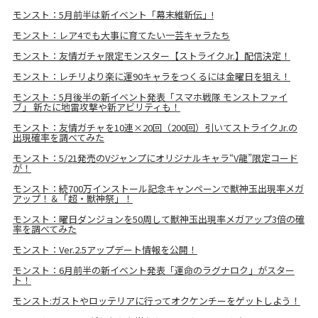
モンスト：5月前半は新イベント「幕末維新伝」!
モンスト：レア4でも大事に育てたい一芸キャラたち
モンスト：友情ガチャ限定モンスター【ストライクJr.】配信決定！
モンスト：レチリより楽に運90キャラをつくるには金曜日を狙え！
モンスト：5月後半の新イベント発表「スマホ戦隊 モンストファイ
ブ」 新たに地雷攻撃や新アビリティも！
モンスト：友情ガチャを10連×20回（200回）引いてストライクJr.の
出現確率を調べてみた
モンスト：5/21発売のVジャンプにオリジナルキャラ“V龍”限定コード
が！
モンスト：続700万インストール記念キャンペーンで獣神玉出現率メガ
アップ！＆「超・獣神祭」！
モンスト：曜日ダンジョンを50周して獣神玉出現率メガアップ3倍の確
率を調べてみた
モンスト：Ver.2.5アップデート情報を公開！
モンスト：6月前半の新イベント発表「運命のラグナロク」がスター
ト！
モンスト:ガストやロッテリアに行ってオクケンチーをゲットしよう！