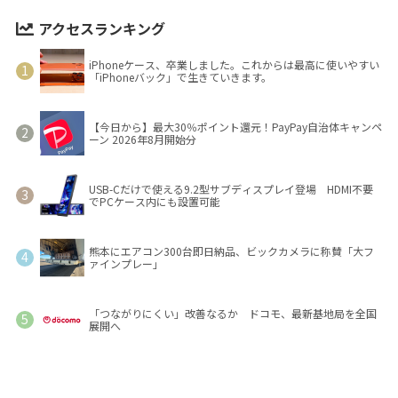
アクセスランキング
iPhoneケース、卒業しました。これからは最高に使いやすい
「iPhoneバック」で生きていきます。
【今日から】最大30％ポイント還元！PayPay自治体キャンペ
ーン 2026年8月開始分
USB-Cだけで使える9.2型サブディスプレイ登場 HDMI不要
でPCケース内にも設置可能
熊本にエアコン300台即日納品、ビックカメラに称賛「大フ
ァインプレー」
「つながりにくい」改善なるか ドコモ、最新基地局を全国
展開へ