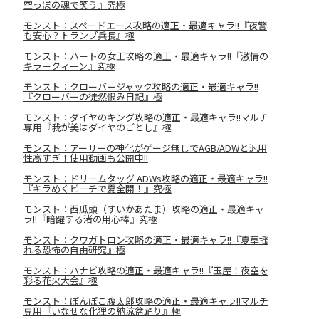
空っぽの魂で笑う』究極
モンスト：スペードエース攻略の適正・最適キャラ!!『夜警
も安心？トランプ兵長』極
モンスト：ハートの女王攻略の適正・最適キャラ!!『激情の
キラークィーン』究極
モンスト：クローバージャック攻略の適正・最適キャラ!!
『クローバーの徒然恨み日記』極
モンスト：ダイヤのキング攻略の適正・最適キャラ!!マルチ
専用『我が美はダイヤのごとし』極
モンスト：アーサーの神化がゲージ無しでAGB/ADWと汎用
性高すぎ！使用動画も公開中!!
モンスト：ドリームタッグ ADWs攻略の適正・最適キャラ!!
『キラめくビーチで夏全開！』究極
モンスト：西瓜頭（すいかあたま）攻略の適正・最適キャ
ラ!!『暗躍する渚の用心棒』究極
モンスト：クワガトロン攻略の適正・最適キャラ!!『夏草揺
れる恐怖の自由研究』極
モンスト：ハナビ攻略の適正・最適キャラ!!『玉屋！夜空を
彩る花火大会』極
モンスト：ぽんぽこ腹太郎攻略の適正・最適キャラ!!マルチ
専用『いなせな化狸の納涼盆踊り』極