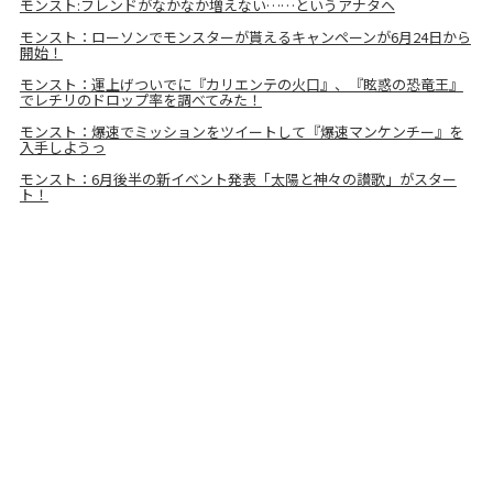
モンスト:フレンドがなかなか増えない……というアナタヘ
モンスト：ローソンでモンスターが貰えるキャンペーンが6月24日から
開始！
モンスト：運上げついでに『カリエンテの火口』、『眩惑の恐竜王』
でレチリのドロップ率を調べてみた！
モンスト：爆速でミッションをツイートして『爆速マンケンチー』を
入手しようっ
モンスト：6月後半の新イベント発表「太陽と神々の讃歌」がスター
ト！