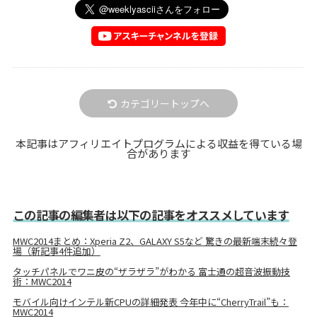
カテゴリートップへ
本記事はアフィリエイトプログラムによる収益を得ている場
合があります
この記事の編集者は以下の記事をオススメしています
MWC2014まとめ：Xperia Z2、GALAXY S5など 驚きの最新端末続々登
場（新記事4件追加）
タッチパネルでワニ皮の“ザラザラ”がわかる 富士通の超音波振動技
術：MWC2014
モバイル向けインテル新CPUの詳細発表 今年中に“CherryTrail”も：
MWC2014