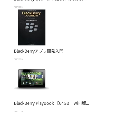
BlackBerryアプリ開発入門
BlackBerry PlayBook 【64GB WiFi版...