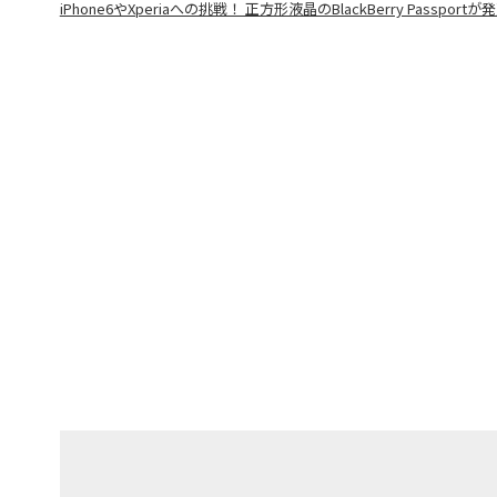
iPhone6やXperiaへの挑戦！ 正方形液晶のBlackBerry Passportが