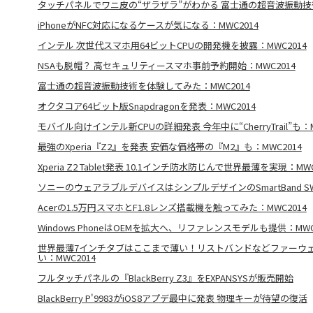
タッチパネルでワニ皮の“ザラザラ”がわかる 富士通の超音波振動技術：
iPhoneがNFC対応になるケースが気になる：MWC2014
インテル 次世代スマホ用64ビットCPUの開発機を披露：MWC2014
NSAも脱帽？ 高セキュリティースマホ事前予約開始：MWC2014
富士通の超音波振動技術を体験してみた：MWC2014
オクタコア64ビット版Snapdragonを発表：MWC2014
モバイル向けインテル新CPUの詳細発表 今年中に“CherryTrail”も：M
最強のXperia『Z2』を発表 安価な価格帯の『M2』も：MWC2014
Xperia Z2 Tablet発表 10.1インチ防水防じんで世界最薄を実現：MWC
ソニーのウェアラブルデバイスはシンプルデザインのSmartBand SWR
Acerの1.5万円スマホとF1.8レンズ搭載機を触ってみた：MWC2014
Windows PhoneはOEMを拡大へ、リファレンスモデルも提供：MWC
世界最薄7インチタブはここまで薄い！リストバンドなどファーウ
い：MWC2014
フルタッチパネルの『BlackBerry Z3』をEXPANSYSが販売開始
BlackBerry P'9983がiOS8アプデ最中に発表 物理キーが待望の復活