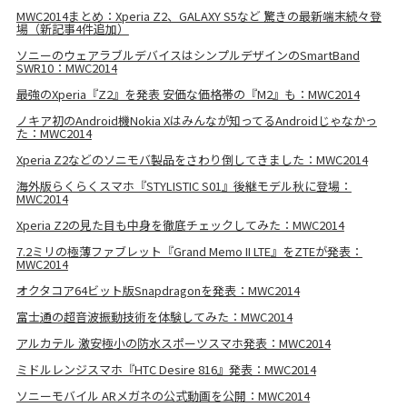
MWC2014まとめ：Xperia Z2、GALAXY S5など 驚きの最新端末続々登
場（新記事4件追加）
ソニーのウェアラブルデバイスはシンプルデザインのSmartBand
SWR10：MWC2014
最強のXperia『Z2』を発表 安価な価格帯の『M2』も：MWC2014
ノキア初のAndroid機Nokia Xはみんなが知ってるAndroidじゃなかっ
た：MWC2014
Xperia Z2などのソニモバ製品をさわり倒してきました：MWC2014
海外版らくらくスマホ『STYLISTIC S01』後継モデル秋に登場：
MWC2014
Xperia Z2の見た目も中身を徹底チェックしてみた：MWC2014
7.2ミリの極薄ファブレット『Grand Memo II LTE』をZTEが発表：
MWC2014
オクタコア64ビット版Snapdragonを発表：MWC2014
富士通の超音波振動技術を体験してみた：MWC2014
アルカテル 激安極小の防水スポーツスマホ発表：MWC2014
ミドルレンジスマホ『HTC Desire 816』発表：MWC2014
ソニーモバイル ARメガネの公式動画を公開：MWC2014