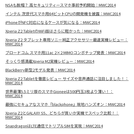
NSAも脱帽？ 高セキュリティースマホ事前予約開始：MWC2014
インテル 次世代スマホ用64ビットCPUの開発機を披露：MWC2014
iPhoneがNFC対応になるケースが気になる：MWC2014
Xperia Z2 TabletのWiFi版はさらに軽かった：MWC2014
Xperia Z2 タブレット専用ソニー純正アクセサリー最速実機レビュー：
MWC2014
ブロードコム スマホ用11ac 2×2 MIMOコンボチップ発表：MWC2014
そっくり感満載Xperia M2実機レビュー：MWC2014
BlackBerry新型2モデル発表：MWC2014
Xperia Z2 Tabletを徹底レビュー サイズや音声通話に注目しました！：
MWC2014
世界最薄5.5ミリ厚のスマホGioneeは500円玉3枚より薄い！：
MWC2014
最強にセキュアなスマホ『blackphone』現地ハンズオン：MWC2014
Xperia Z2とGALAXY S5、どちらが買いか実機でスペック比較！：
MWC2014
SnapdragonはLTE通信でトリプルSIMを実現：MWC2014