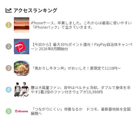
アクセスランキング
iPhoneケース、卒業しました。これからは最高に使いやすい
「iPhoneバック」で生きていきます。
【今日から】最大30％ポイント還元！PayPay自治体キャンペ
ーン 2026年8月開始分
「鬼おろし牛タン丼」がおいしそ！夏限定で1110円～
腰は大風量ファン、背中はペルチェ冷却。ダブルで身体を冷
やす1着2役のファン付きウェアが10,980円
「つながりにくい」改善なるか ドコモ、最新基地局を全国
展開へ