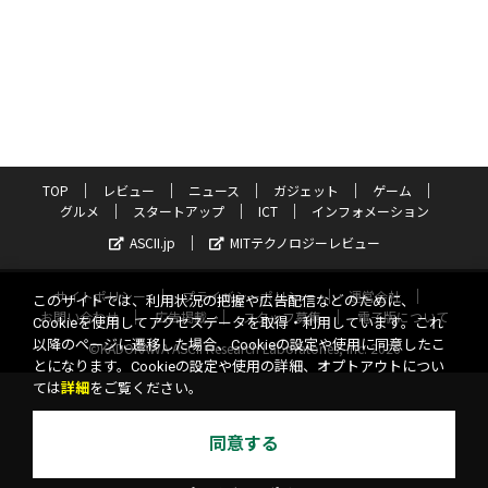
TOP
レビュー
ニュース
ガジェット
ゲーム
グルメ
スタートアップ
ICT
インフォメーション
ASCII.jp
MITテクノロジーレビュー
サイトポリシー
プライバシーポリシー
運営会社
このサイトでは、利用状況の把握や広告配信などのために、
お問い合わせ
広告掲載
スタッフ募集
電子版について
Cookieを使用してアクセスデータを取得・利用しています。これ
以降のページに遷移した場合、Cookieの設定や使用に同意したこ
©KADOKAWA ASCII Research Laboratories, Inc. 2026
とになります。Cookieの設定や使用の詳細、オプトアウトについ
ては
詳細
をご覧ください。
同意する