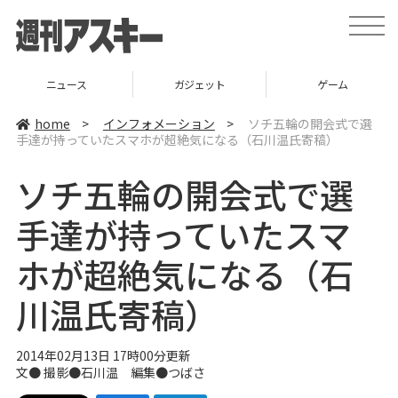
t
o
g
g
l
ニュース
ガジェット
ゲーム
e
n
a
home
>
インフォメーション
>
ソチ五輪の開会式で選
v
手達が持っていたスマホが超絶気になる（石川温氏寄稿）
i
g
a
ソチ五輪の開会式で選
t
i
o
手達が持っていたスマ
n
ホが超絶気になる（石
川温氏寄稿）
2014年02月13日 17時00分更新
文● 撮影●
石川温
編集●
つばさ