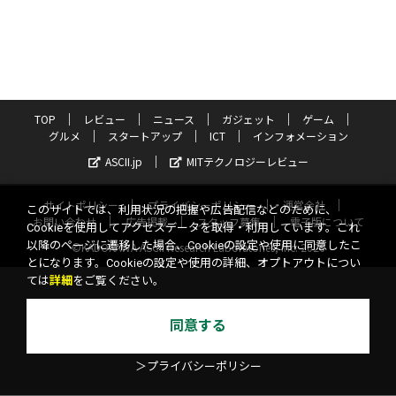
TOP
レビュー
ニュース
ガジェット
ゲーム
グルメ
スタートアップ
ICT
インフォメーション
ASCII.jp
MITテクノロジーレビュー
サイトポリシー
プライバシーポリシー
運営会社
このサイトでは、利用状況の把握や広告配信などのために、
お問い合わせ
広告掲載
スタッフ募集
電子版について
Cookieを使用してアクセスデータを取得・利用しています。これ
以降のページに遷移した場合、Cookieの設定や使用に同意したこ
©KADOKAWA ASCII Research Laboratories, Inc. 2026
とになります。Cookieの設定や使用の詳細、オプトアウトについ
ては
詳細
をご覧ください。
同意する
＞プライバシーポリシー