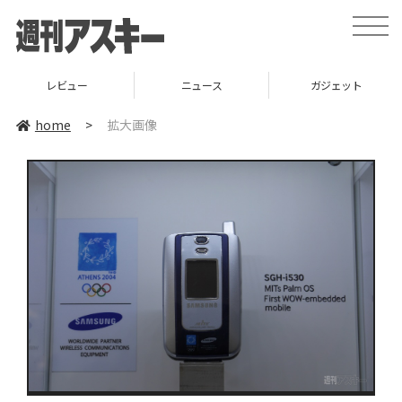
toggle
naviga
レビュー
ニュース
ガジェット
home
>
拡大画像