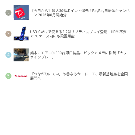
【今日から】最大30％ポイント還元！PayPay自治体キャンペ
ーン 2026年8月開始分
USB-Cだけで使える9.2型サブディスプレイ登場 HDMI不要
でPCケース内にも設置可能
熊本にエアコン300台即日納品、ビックカメラに称賛「大フ
ァインプレー」
「つながりにくい」改善なるか ドコモ、最新基地局を全国
展開へ