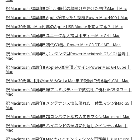
祝 Macintosh 30周年!! 新しい時代の幕開けを告げた初代iMac｜Mac
祝 Macintosh 30周年!! Appleが作った互換機 Power Mac 4400｜Mac
祝 Mac30周年!! iMac付属のApple USB Mouseを覚えてる？｜Mac
祝 Macintosh 30周年!! ユニークな大福型ボディーiMac G4｜Mac
祝 Macintosh 30周年!! 初代G3機、Power Mac G3 DT／MT｜Mac
祝 Macintosh 30周年!! ポリタンク型Power Macintosh G3／G4登場｜
Mac
祝 Macintosh 30周年!! Appleの真骨頂デザインPower Mac G4 Cube｜
Mac
祝 Mac30周年!! 初代MacからGet a Macまで記憶に残る歴代CM｜Mac
祝 Macintosh 30周年!! 総アルミボディーで拡張性に優れたG5タワー｜
Mac
祝 Macintosh 30周年!! メンテナンス性に優れた一体型マシンiMac G5｜
Mac
祝 Macintosh 30周年!! 超コンパクトな玄人向きマシンMac mini｜Mac
祝 Macintosh 30周年!! ハイエンドの領域に到達したインテルiMac｜
Mac
祝 Macintosh 30周年!! Macのハイエンドマシンを再定義したMac Pro｜