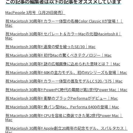
この記事の編集者は以下の記事をオススメしています
MacPeople 3月号（1月29日発売）
祝 Macintosh 30周年!! カラー一体型の名機Color Classic IIが登場！｜
Mac
祝 Macintosh 30周年!! セパレート＆カラーMacの元祖Macintosh II｜
Mac
祝 Macintosh 30周年!! 速度の壁を破ったSE/30｜Mac
祝 Macintosh 30周年!! 初代Macの驚くべきテクノロジー｜Mac
祝 Macintosh 30周年!! 謎の広報画像に込められた意味とは？｜Mac
祝 Macintosh 30周年!! 68Kの主力モデル、初のAVシリーズも登場｜Mac
祝 Macintosh 30周年!! カラー一体型の普及モデルLC 520／575｜Mac
祝 Macintosh 30周年!! PowerPC時代の幕開け第1世代Power Mac｜Mac
祝 Macintosh 30周年!! 衝撃のブラックPerformaがデビュー｜Mac
祝 Macintosh 30周年!! 食パン型Mac、Performa 6400の登場｜Mac
祝 Macintosh 30周年!! CPUを容易に換装できた第2世代Power Mac｜
Mac
祝 Macintosh 30周年!! Apple創立20周年の記念モデル、スパルタカス｜
Mac