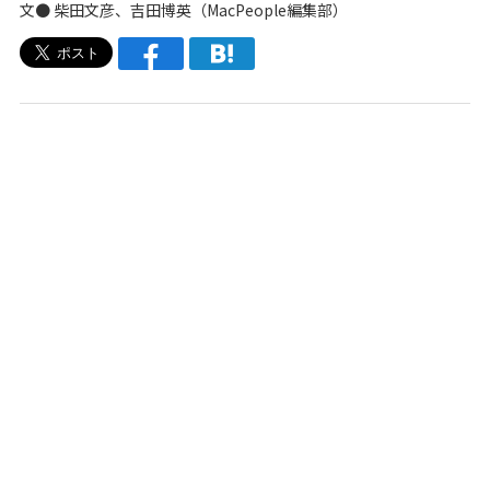
文● 柴田文彦、
吉田博英
（
MacPeople編集部
）